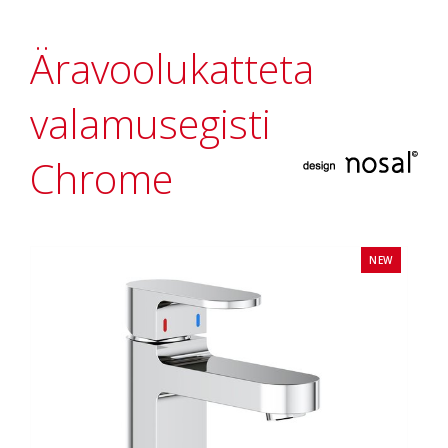
Äravoolukatteta
valamusegisti
Chrome
NEW