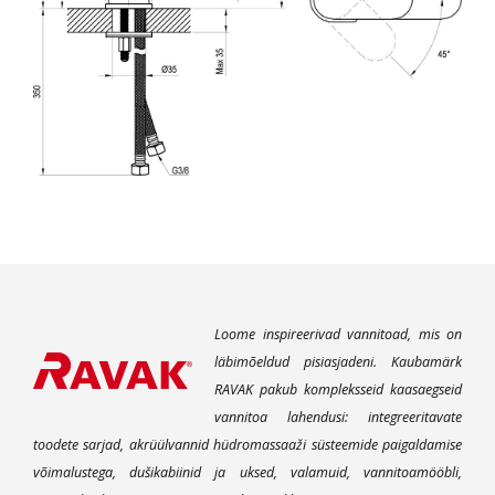
Loome inspireerivad vannitoad, mis on
läbimõeldud pisiasjadeni. Kaubamärk
RAVAK pakub kompleksseid kaasaegseid
vannitoa lahendusi: integreeritavate
toodete sarjad, akrüülvannid hüdromassaaži süsteemide paigaldamise
võimalustega, dušikabiinid ja uksed, valamuid, vannitoamööbli,