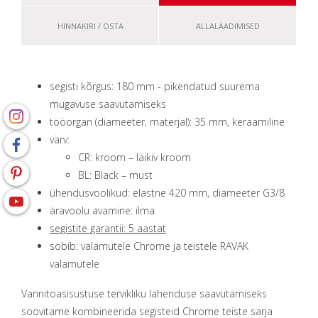
HINNAKIRI / OSTA
ALLALAADIMISED
segisti kõrgus: 180 mm - pikendatud suurema
mugavuse saavutamiseks
tööorgan (diameeter, materjal): 35 mm, keraamiline
värv:
CR: kroom – läikiv kroom
BL: Black – must
ühendusvoolikud: elastne 420 mm, diameeter G3/8
äravoolu avamine: ilma
segistite garantii: 5 aastat
sobib: valamutele Chrome ja teistele RAVAK
valamutele
Vannitoasisustuse tervikliku lahenduse saavutamiseks
soovitame kombineerida segisteid Chrome teiste sarja