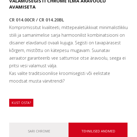
VALAMUSEGISTI CHROME ILMA ÄRAVOOLU
AVAMISETA
CR 014.00CR / CR 014.20BL
Kompromissitut kvaliteeti, mittepealetükkivat minimalistlikku
stiili ja samanimelise sarja harmoonilist kombinatsiooni on
disainer elavdanud ovaali kujuga. Segisti on tavapärasest
kõrgem, mistõttu on kätepesu mugavam. Suunatav
aeraator garanteerib vee sattumise otse äravoolu, seega ei
pritsi vesi valamust välja.
Kas valite traditsioonilise kroomisegisti või eelistate
moodsat musta värvitrendi?
KUST OSTA?
SARI CHROME
TEHNILISED ANDMED