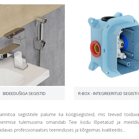
BIDEEDUŠIGA SEGISTID
R-BOX - INTEGREERITUD SEGISTI
vannitoa segistitele palume ka köögisegisteid, mis teevad toiduv
eerimise tulemusena omandab Teie kodu lõpetatud ja meeldiva
adavas professionaalses teeninduses ja kõrgeimas kvaliteedis…