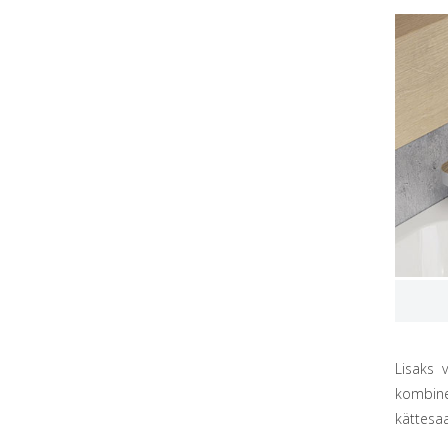
Lisaks 
kombin
kättesa