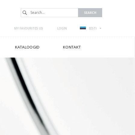
MY FAVOURITES (
0
)
LOGIN
EESTI
KATALOOGID
KONTAKT