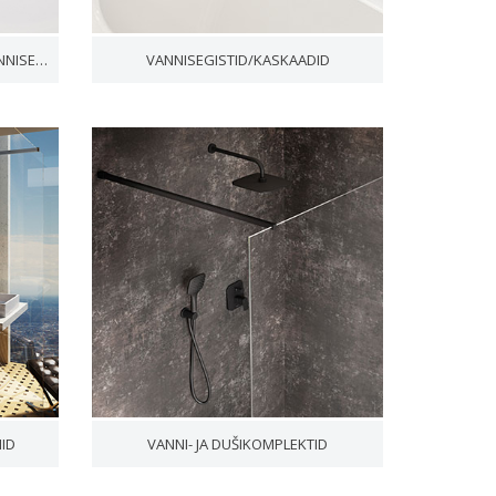
PÕRANDALE PAIGALDATAVAD VANNISEGISTID
VANNISEGISTID/KASKAADID
MID
VANNI- JA DUŠIKOMPLEKTID