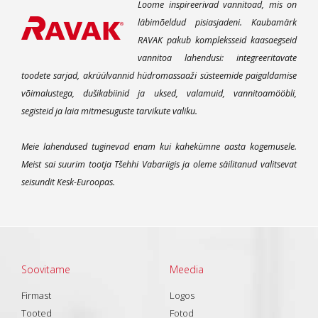
Loome inspireerivad vannitoad, mis on
läbimõeldud pisiasjadeni. Kaubamärk
RAVAK pakub kompleksseid kaasaegseid
vannitoa lahendusi: integreeritavate
toodete sarjad, akrüülvannid hüdromassaaži süsteemide paigaldamise
võimalustega, dušikabiinid ja uksed, valamuid, vannitoamööbli,
segisteid ja laia mitmesuguste tarvikute valiku.
Meie lahendused tuginevad enam kui kahekümne aasta kogemusele.
Meist sai suurim tootja Tšehhi Vabariigis ja oleme säilitanud valitsevat
seisundit Kesk-Euroopas.
Soovitame
Meedia
Firmast
Logos
Tooted
Fotod