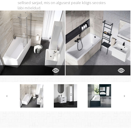
sellised sarjad, mis on algusest peale kõigis seostes
läbi mõeldud.