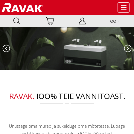
Toggl
navig
ee
Nex
ious
RAVAK.
IOO% TEIE VANNITOAST.
Unustage oma mured ja sukelduge oma mõtetesse. Lubage
endal kogeda harmoonia ilu ja IOO% lõõgastust.