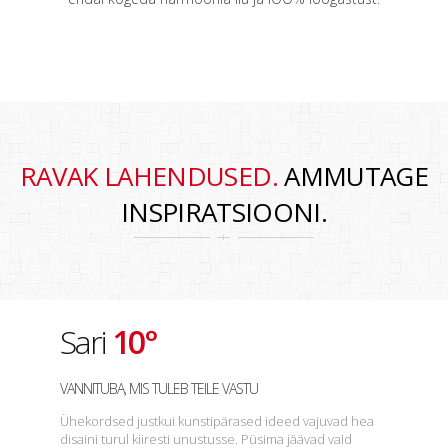
RAVAK LAHENDUSED.
AMMUTAGE
INSPIRATSIOONI.
Sari
10°
VANNITUBA, MIS TULEB TEILE VASTU
Ühekordsed justkui kunstipärased ideed vajuvad hea
disaini turul kiiresti unustusse. Püsima jäävad vaid