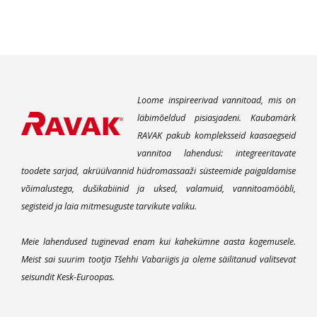
Loome inspireerivad vannitoad, mis on
läbimõeldud pisiasjadeni. Kaubamärk
RAVAK pakub kompleksseid kaasaegseid
vannitoa lahendusi: integreeritavate
toodete sarjad, akrüülvannid hüdromassaaži süsteemide paigaldamise
võimalustega, dušikabiinid ja uksed, valamuid, vannitoamööbli,
segisteid ja laia mitmesuguste tarvikute valiku.
Meie lahendused tuginevad enam kui kahekümne aasta kogemusele.
Meist sai suurim tootja Tšehhi Vabariigis ja oleme säilitanud valitsevat
seisundit Kesk-Euroopas.