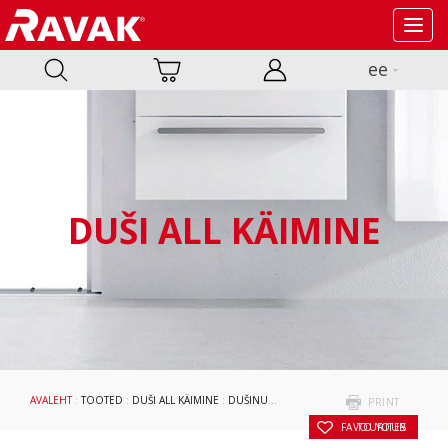
Toggl
navig
ee
DUŠI ALL KÄIMINE
AVALEHT
:
TOOTED
:
DUŠI ALL KÄIMINE
:
DUŠINURGAD JA DUŠIUKSED
:
BLIX II
: DUŠIN
PRINT
TO YOUR FAVOURITES