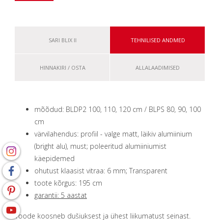
SARI BLIX II
TEHNILISED ANDMED
HINNAKIRI / OSTA
ALLALAADIMISED
mõõdud: BLDP2 100, 110, 120 сm / BLPS 80, 90, 100
сm
värvilahendus: profiil - valge matt, läikiv alumiinium
(bright alu), must; poleeritud alumiiniumist
käepidemed
ohutust klaasist vitraa: 6 mm; Transparent
toote kõrgus: 195 сm
garantii: 5 aastat
Toode koosneb dušiuksest ja ühest liikumatust seinast.