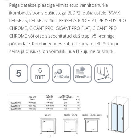
Paigaldatakse plaadiga viimistletud vannitoanurka
(kombinatsioonis dušiustega BLDP2) dušialustele RAVAK
PERSEUS, PERSEUS PRO, PERSEUS PRO FLAT, PERSEUS PRO
CHROME, GIGANT PRO, GIGANT PRO FLAT, GIGANT PRO
CHROME või otse sisseehitatud dušitrapi või -renniga
põrandale. Kombineerides kahte liikumatut BLPS-tüüpi
seina ja dušiuksi on võimalik luua П-kujuline dušinurk.