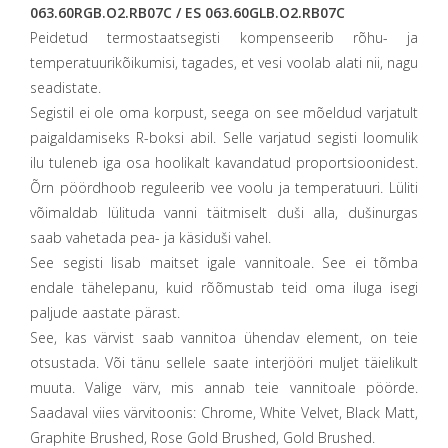
063.60RGB.O2.RB07C / ES 063.60GLB.O2.RB07C
Peidetud termostaatsegisti kompenseerib rõhu- ja
temperatuurikõikumisi, tagades, et vesi voolab alati nii, nagu
seadistate.
Segistil ei ole oma korpust, seega on see mõeldud varjatult
paigaldamiseks R-boksi abil. Selle varjatud segisti loomulik
ilu tuleneb iga osa hoolikalt kavandatud proportsioonidest.
Õrn pöördhoob reguleerib vee voolu ja temperatuuri. Lüliti
võimaldab lülituda vanni täitmiselt duši alla, dušinurgas
saab vahetada pea- ja käsiduši vahel.
See segisti lisab maitset igale vannitoale. See ei tõmba
endale tähelepanu, kuid rõõmustab teid oma iluga isegi
paljude aastate pärast.
See, kas värvist saab vannitoa ühendav element, on teie
otsustada. Või tänu sellele saate interjööri muljet täielikult
muuta. Valige värv, mis annab teie vannitoale pöörde.
Saadaval viies värvitoonis: Chrome, White Velvet, Black Matt,
Graphite Brushed, Rose Gold Brushed, Gold Brushed.