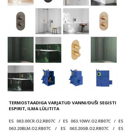
TERMOSTAADIGA VARJATUD VANNI/DUŠI SEGISTI
ESPIRIT, ILMA LÜLITITA
ES 063.00CR.O2.RB07C / ES 063.10WV.O2.RB07C / ES
063.20BLM.O2.RB07C / ES 063.20GB.O2.RB07C / ES