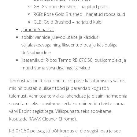
GB: Graphite Brushed - harjatud grafiit
RGB: Rose Gold Brushed - harjatud roosa kuld
GLB: Gold Brushed – harjatud kuld
garantii: 5 aastat
sobib: vannide jülevoolutäite ja käsiduši
väljalaskeavaga ning fikseeritud pea ja käsidušiga
dušikabiinidele
lisatarvikud: R-box Termo RB 07C.50, dušikomplekt ja
muud sama värvi disainiga tarvikud
Termostaat on R-box kinnituskorpuse kasutamiseks valmis,
mis hõlbustab oluliselt tööd ja parandab kogu töö
tulemust. Vannitoa tervikliku lahenduse ja disaini harmoonia
saavutamiseks soovitame seda kombineerida teiste sama
värvi Espirit segistitega. Välispuhastuseks soovitame
kasutada RAVAK Cleaner Chrome'i.
RB 07C.50 peitsegisti põhikorpus ei ole segisti osa ja see