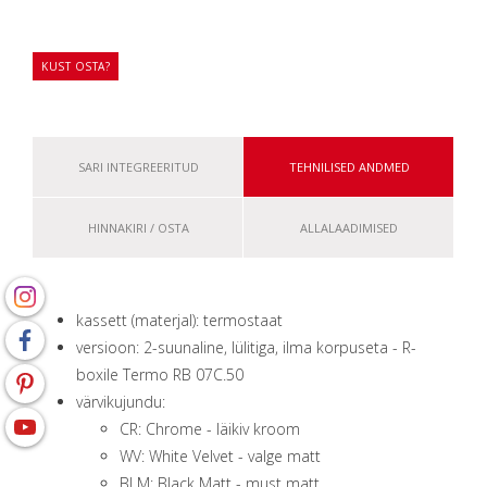
KUST OSTA?
SARI INTEGREERITUD
TEHNILISED ANDMED
HINNAKIRI / OSTA
ALLALAADIMISED
kassett (materjal): termostaat
versioon: 2-suunaline, lülitiga, ilma korpuseta - R-
boxile Termo RB 07C.50
värvikujundu:
CR: Chrome - läikiv kroom
WV: White Velvet - valge matt
BLM: Black Matt - must matt