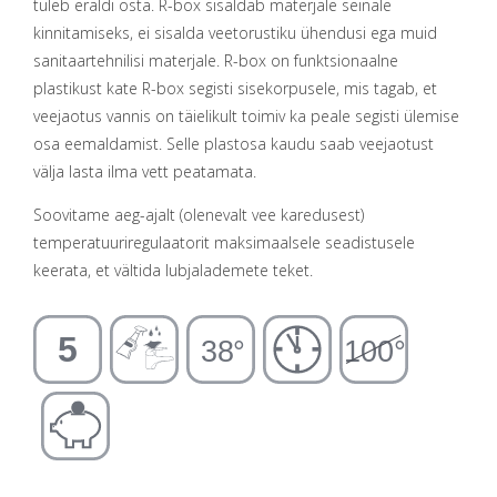
tuleb eraldi osta. R-box sisaldab materjale seinale
kinnitamiseks, ei sisalda veetorustiku ühendusi ega muid
sanitaartehnilisi materjale. R-box on funktsionaalne
plastikust kate R-box segisti sisekorpusele, mis tagab, et
veejaotus vannis on täielikult toimiv ka peale segisti ülemise
osa eemaldamist. Selle plastosa kaudu saab veejaotust
välja lasta ilma vett peatamata.
Soovitame aeg-ajalt (olenevalt vee karedusest)
temperatuuriregulaatorit maksimaalsele seadistusele
keerata, et vältida lubjalademete teket.