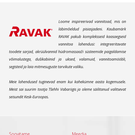
Loome inspireerivad vannitoad, mis on
läbimõeldud pisiasjadeni. Kaubamärk
RAVAK pakub kompleksseid kaasaegseid
vannitoa lahendusi: integreeritavate
toodete sarjad, akrüülvannid hüdromassaaži süsteemide paigaldamise
võimalustega, dušikabiinid ja uksed, valamuid, vannitoamööbli,
segisteid ja laia mitmesuguste tarvikute valiku.
Meie lahendused tuginevad enam kui kahekümne aasta kogemusele.
Meist sai suurim tootja Tšehhi Vabariigis ja oleme säilitanud valitsevat
seisundit Kesk-Euroopas.
Soovitame
Meedia