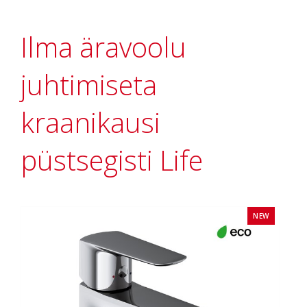
Ilma äravoolu
juhtimiseta
kraanikausi
püstsegisti Life
NEW