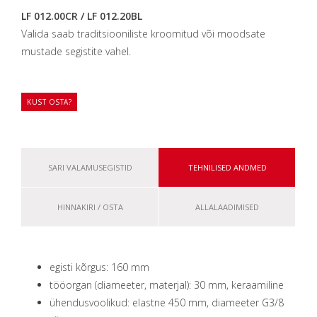
LF 012.00CR / LF 012.20BL
Valida saab traditsiooniliste kroomitud või moodsate
mustade segistite vahel.
KUST OSTA?
SARI VALAMUSEGISTID
TEHNILISED ANDMED
HINNAKIRI / OSTA
ALLALAADIMISED
egisti kõrgus: 160 mm
tööorgan (diameeter, materjal): 30 mm, keraamiline
ühendusvoolikud: elastne 450 mm, diameeter G3/8