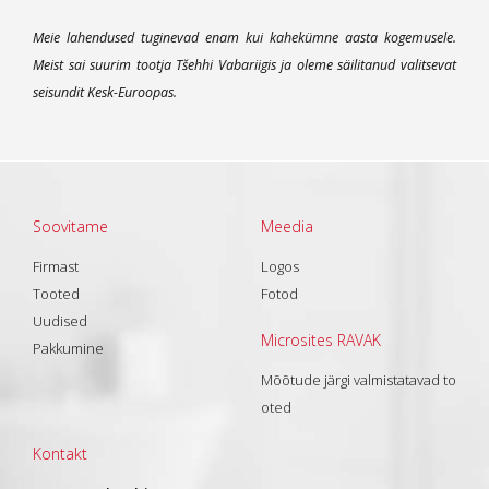
Meie lahendused tuginevad enam kui kahekümne aasta kogemusele.
Meist sai suurim tootja Tšehhi Vabariigis ja oleme säilitanud valitsevat
seisundit Kesk-Euroopas.
Soovitame
Meedia
Firmast
Logos
Tooted
Fotod
Uudised
Microsites RAVAK
Pakkumine
Mõõtude järgi valmistatavad to
oted
Kontakt