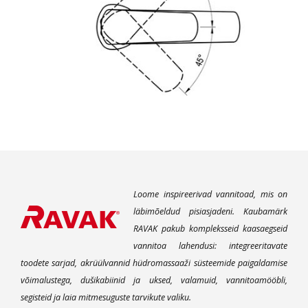
Loome inspireerivad vannitoad, mis on
läbimõeldud pisiasjadeni. Kaubamärk
RAVAK pakub kompleksseid kaasaegseid
vannitoa lahendusi: integreeritavate
toodete sarjad, akrüülvannid hüdromassaaži süsteemide paigaldamise
võimalustega, dušikabiinid ja uksed, valamuid, vannitoamööbli,
segisteid ja laia mitmesuguste tarvikute valiku.