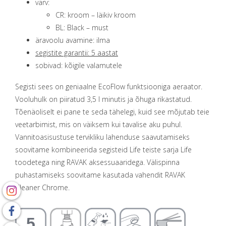
värv:
CR: kroom – läikiv kroom
BL: Black – must
äravoolu avamine: ilma
segistite garantii: 5 aastat
sobivad: kõigile valamutele
Segisti sees on geniaalne EcoFlow funktsiooniga aeraator.
Vooluhulk on piiratud 3,5 l minutis ja õhuga rikastatud.
Tõenäoliselt ei pane te seda tähelegi, kuid see mõjutab teie
veetarbimist, mis on väiksem kui tavalise aku puhul.
Vannitoasisustuse tervikliku lahenduse saavutamiseks
soovitame kombineerida segisteid Life teiste sarja Life
toodetega ning RAVAK aksessuaaridega. Välispinna
puhastamiseks soovitame kasutada vahendit RAVAK
Cleaner Chrome.