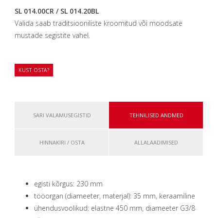
SL 014.00CR / SL 014.20BL
Valida saab traditsiooniliste kroomitud või moodsate
mustade segistite vahel.
KUST OSTA?
SARI VALAMUSEGISTID
TEHNILISED ANDMED
HINNAKIRI / OSTA
ALLALAADIMISED
egisti kõrgus: 230 mm
tööorgan (diameeter, materjal): 35 mm, keraamiline
ühendusvoolikud: elastne 450 mm, diameeter G3/8