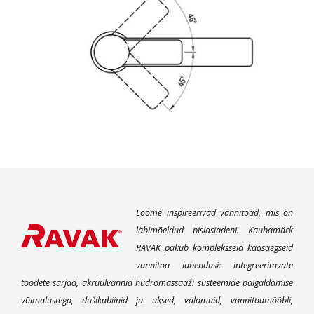
Loome inspireerivad vannitoad, mis on
läbimõeldud pisiasjadeni. Kaubamärk
RAVAK pakub kompleksseid kaasaegseid
vannitoa lahendusi: integreeritavate
toodete sarjad, akrüülvannid hüdromassaaži süsteemide paigaldamise
võimalustega, dušikabiinid ja uksed, valamuid, vannitoamööbli,