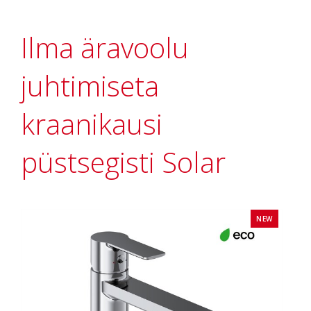
Ilma äravoolu
juhtimiseta
kraanikausi
püstsegisti Solar
NEW