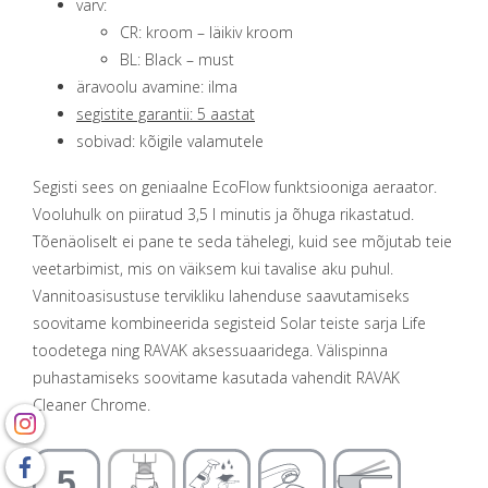
värv:
CR: kroom – läikiv kroom
BL: Black – must
äravoolu avamine: ilma
segistite garantii: 5 aastat
sobivad: kõigile valamutele
Segisti sees on geniaalne EcoFlow funktsiooniga aeraator.
Vooluhulk on piiratud 3,5 l minutis ja õhuga rikastatud.
Tõenäoliselt ei pane te seda tähelegi, kuid see mõjutab teie
veetarbimist, mis on väiksem kui tavalise aku puhul.
Vannitoasisustuse tervikliku lahenduse saavutamiseks
soovitame kombineerida segisteid Solar teiste sarja Life
toodetega ning RAVAK aksessuaaridega. Välispinna
puhastamiseks soovitame kasutada vahendit RAVAK
Cleaner Chrome.