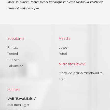
Meist sai suurim tootja Tšehhi Vabariigis ja oleme säilitanud valitsevat
seisundit Kesk-Euroopas.
Soovitame
Meedia
Firmast
Logos
Tooted
Fotod
Uudised
Microsites RAVAK
Pakkumine
Mõõtude järgi valmistatavad to
oted
Kontakt
UAB "Ravak Baltic"
Butrimonių g. 5