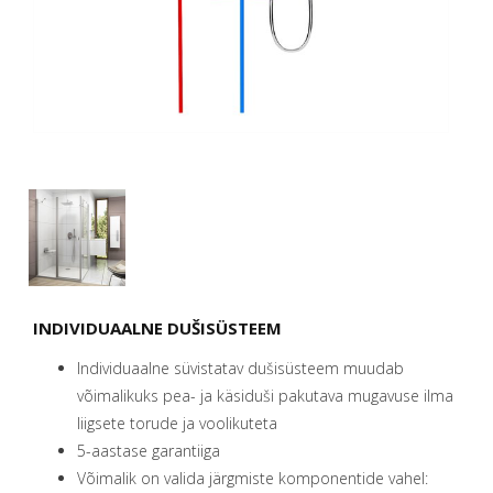
INDIVIDUAALNE DUŠISÜSTEEM
Individuaalne süvistatav dušisüsteem muudab
võimalikuks pea- ja käsiduši pakutava mugavuse ilma
liigsete torude ja voolikuteta
5-aastase garantiiga
Võimalik on valida järgmiste komponentide vahel: