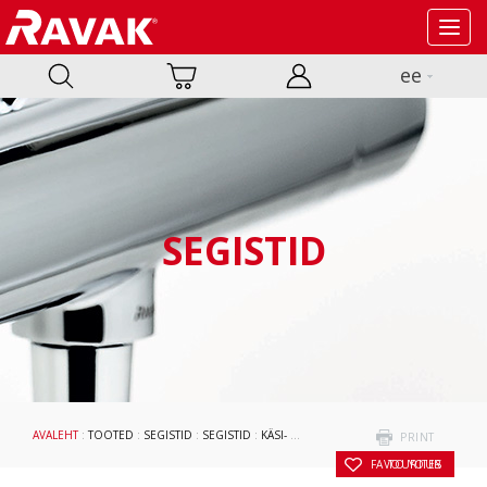
Toggl
navig
ee
SEGISTID
AVALEHT
:
TOOTED
:
SEGISTID
:
SEGISTID
:
KÄSI- JA VIHMADUŠISÜSTEEMID
: INDIVID
PRINT
TO YOUR FAVOURITES