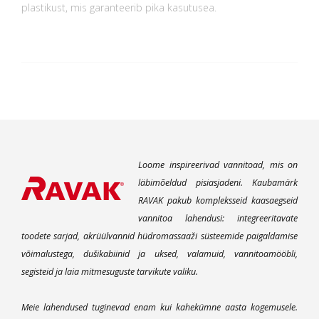
plastikust, mis garanteerib pika kasutusea.
Loome inspireerivad vannitoad, mis on
läbimõeldud pisiasjadeni. Kaubamärk
RAVAK pakub kompleksseid kaasaegseid
vannitoa lahendusi: integreeritavate
toodete sarjad, akrüülvannid hüdromassaaži süsteemide paigaldamise
võimalustega, dušikabiinid ja uksed, valamuid, vannitoamööbli,
segisteid ja laia mitmesuguste tarvikute valiku.
Meie lahendused tuginevad enam kui kahekümne aasta kogemusele.