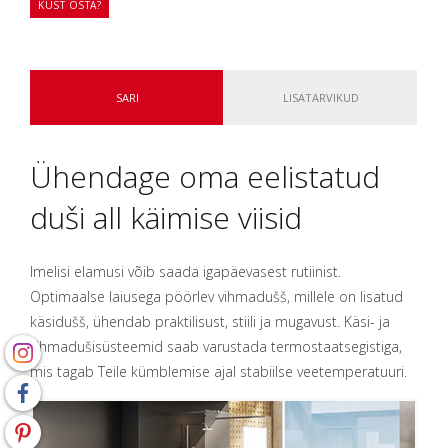
KUST OSTA?
SARI
LISATARVIKUD
Ühendage oma eelistatud
duši all käimise viisid
Imelisi elamusi võib saada igapäevasest rutiinist.
Optimaalse laiusega pöörlev vihmadušš, millele on lisatud
käsidušš, ühendab praktilisust, stiili ja mugavust. Käsi- ja
vihmadušisüsteemid saab varustada termostaatsegistiga,
mis tagab Teile kümblemise ajal stabiilse veetemperatuuri.