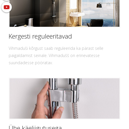
Kergesti reguleeritavad
Vihmaduši kõrgust saab reguleerida ka pärast selle
paigaldamist seinale. Vihmadušš on erinevatesse
suundadesse pööratav.
Ühe käeliigutusega