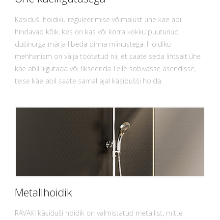
Käsiduši hoidiku reguleerimise võimalust ühe käe abil
hindavad kõik, kes on kas või korra kokku puutunud
dušinurga märja libeda pinna miinustega. Hoidiku
mehhanism on välja töötatud nii, et saate seda lihtsalt ühe
käe abil liigutada või fikseerida Teile sobivasse asendisse,
teise käe abil saate samal ajal käsidušši hoida.
Metallhoidik
RAVAKi käsiduši hoidik on valmistatud metallist, mitte