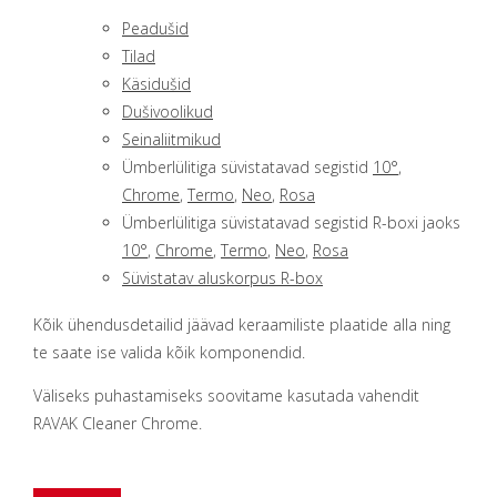
Peadušid
Tilad
Käsidušid
Dušivoolikud
Seinaliitmikud
Ümberlülitiga süvistatavad segistid
10°
,
Chrome
,
Termo
,
Neo
,
Rosa
Ümberlülitiga süvistatavad segistid R-boxi jaoks
10°
,
Chrome
,
Termo
,
Neo
,
Rosa
Süvistatav aluskorpus R-box
Kõik ühendusdetailid jäävad keraamiliste plaatide alla ning
te saate ise valida kõik komponendid.
Väliseks puhastamiseks soovitame kasutada vahendit
RAVAK Cleaner Chrome.