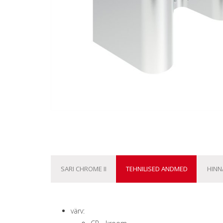
SARI CHROME II
TEHNILISED ANDMED
HINNA
värv: