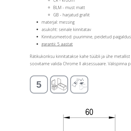
CR - kroom
BLM - must matt
GB - harjatud grafiit
materjal: messing
asukoht: seinale kinnitatav
Kinnitusmeetod: puurimine, peidetud paigaldus
garantii: 5 aastat
Rätikukonksu kinnitatakse kahe tüübli ja ühe metallis
soovitame valida Chrome II aksessuaare. Välispinna