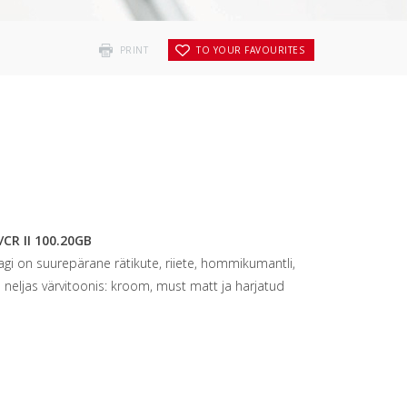
PRINT
TO YOUR FAVOURITES
/CR II 100.20GB
 nagi on suurepärane rätikute, riiete, hommikumantli,
 neljas värvitoonis: kroom, must matt ja harjatud