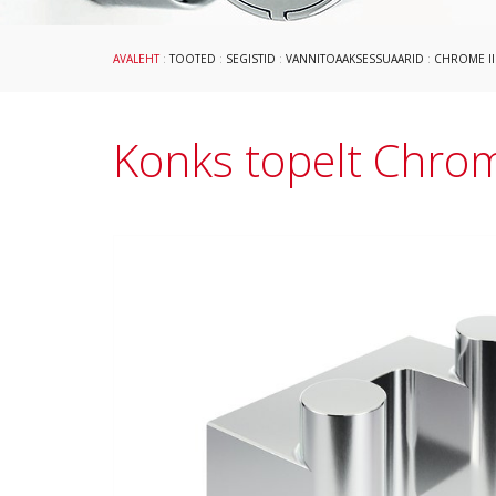
AVALEHT
:
TOOTED
:
SEGISTID
:
VANNITOAAKSESSUAARID
:
CHROME II
Konks topelt Chrom