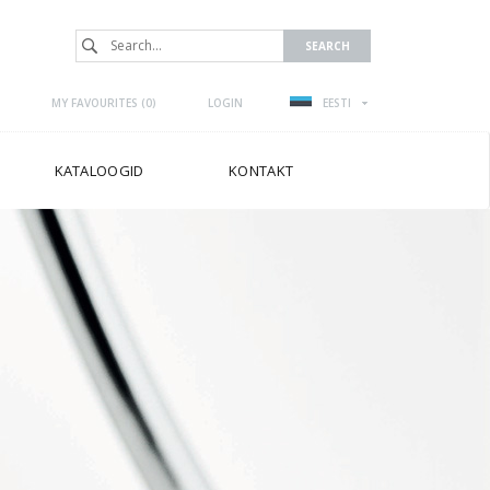
MY FAVOURITES (
0
)
LOGIN
EESTI
KATALOOGID
KONTAKT