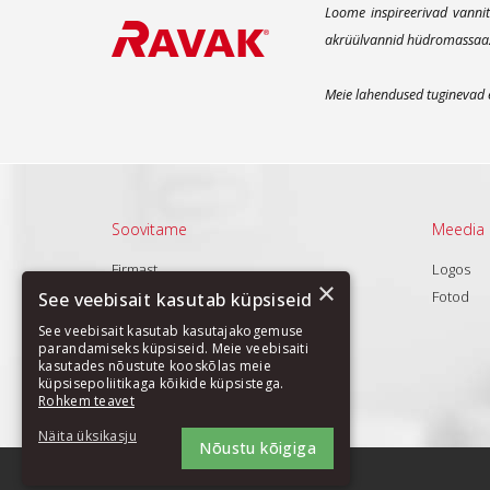
Loome inspireerivad vannit
akrüülvannid hüdromassaaži 
Meie lahendused tuginevad e
Soovitame
Meedia
Firmast
Logos
×
Tooted
Fotod
See veebisait kasutab küpsiseid
Uudised
See veebisait kasutab kasutajakogemuse
parandamiseks küpsiseid. Meie veebisaiti
Pakkumine
kasutades nõustute kooskõlas meie
küpsisepoliitikaga kõikide küpsistega.
Rohkem teavet
Näita üksikasju
Nõustu kõigiga
SITE MAP
|
COOKIES