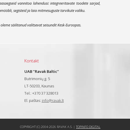
aegseid vannitoa lahendusi: integreeritavate toodete sarjad,
öbli, segisteid ja laia mitmesuguste tarvikute valiku.
leme säilitanud valitsevat seisundit Kesk-Euroopas.
Kontakt
UAB "Ravak Baltic"
Butrimonių g. 5
LT-50203, Kaunas
Tel.: +370 37 328013
El. paštas:
info@ravak.lt
COPYRIGHT (C) 2004-2026 RAVAK A.S. |
TOPINFO DIGITAL