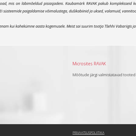
oad, mis on läbimõeldud pisiasjadeni. Kaubamärk RAVAK pakub kompleksseid kaas
süsteemide paigaldamise võimalustega, dušikabiinid ja uksed, valamuid, vannitoamö
nam kui kahekümne aasta kogemusele. Meist sai suurim tootja Tšehhi Vabariigis ja o
Microsites RAVAK
Mõõtude järgi valmistatavad tooted
PRIVAATSUSPOLIITIKA