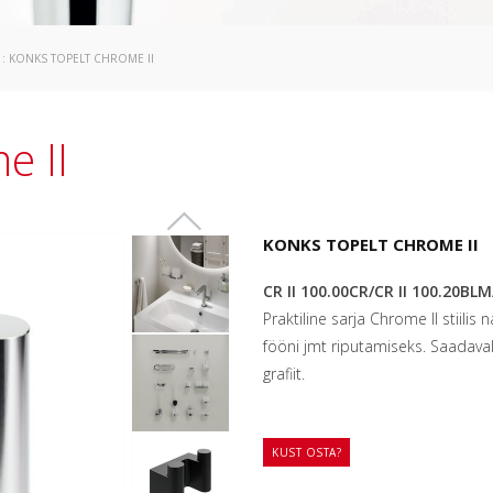
: KONKS TOPELT CHROME II
e II
KONKS TOPELT CHROME II
CR II 100.00CR/CR II 100.20BLM
Praktiline sarja Chrome II stiilis
fööni jmt riputamiseks. Saadaval
grafiit.
KUST OSTA?