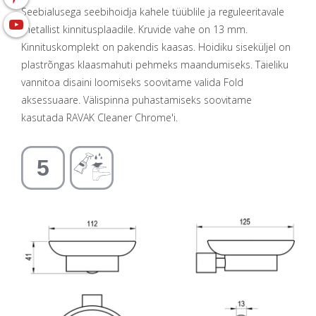
Seebialusega seebihoidja kahele tüüblile ja reguleeritavale
metallist kinnitusplaadile. Kruvide vahe on 13 mm.
Kinnituskomplekt on pakendis kaasas. Hoidiku siseküljel on
plastrõngas klaasmahuti pehmeks maandumiseks. Täieliku
vannitoa disaini loomiseks soovitame valida Fold
aksessuaare. Välispinna puhastamiseks soovitame
kasutada RAVAK Cleaner Chrome'i.