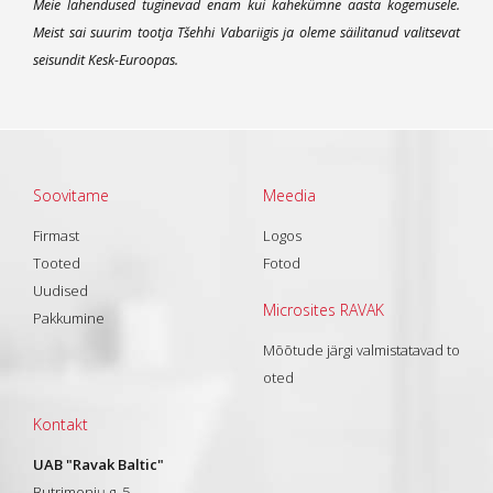
Meie lahendused tuginevad enam kui kahekümne aasta kogemusele.
Meist sai suurim tootja Tšehhi Vabariigis ja oleme säilitanud valitsevat
seisundit Kesk-Euroopas.
Soovitame
Meedia
Firmast
Logos
Tooted
Fotod
Uudised
Microsites RAVAK
Pakkumine
Mõõtude järgi valmistatavad to
oted
Kontakt
UAB "Ravak Baltic"
Butrimonių g. 5