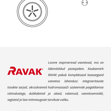
Loome inspireerivad vannitoad, mis on
läbimõeldud pisiasjadeni. Kaubamärk
RAVAK pakub kompleksseid kaasaegseid
vannitoa lahendusi: integreeritavate
toodete sarjad, akrüülvannid hüdromassaaži süsteemide paigaldamise
võimalustega, dušikabiinid ja uksed, valamuid, vannitoamööbli,
segisteid ja laia mitmesuguste tarvikute valiku.