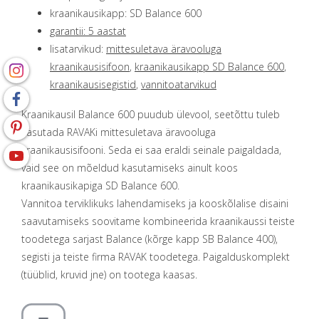
kraanikausikapp: SD Balance 600
garantii: 5 aastat
lisatarvikud:
mittesuletava äravooluga
kraanikausisifoon
,
kraanikausikapp SD Balance 600
,
kraanikausisegistid
,
vannitoatarvikud
Kraanikausil Balance 600 puudub ülevool, seetõttu tuleb
kasutada RAVAKi mittesuletava äravooluga
kraanikausisifooni. Seda ei saa eraldi seinale paigaldada,
vaid see on mõeldud kasutamiseks ainult koos
kraanikausikapiga SD Balance 600.
Vannitoa terviklikuks lahendamiseks ja kooskõlalise disaini
saavutamiseks soovitame kombineerida kraanikaussi teiste
toodetega sarjast Balance (kõrge kapp SB Balance 400),
segisti ja teiste firma RAVAK toodetega. Paigalduskomplekt
(tüüblid, kruvid jne) on tootega kaasas.