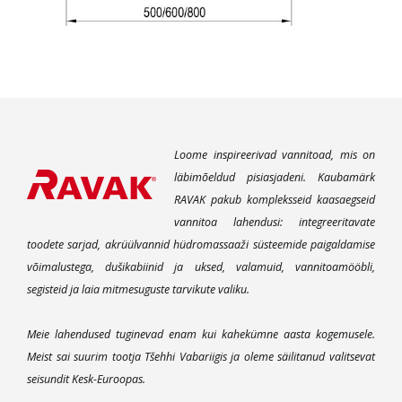
Loome inspireerivad vannitoad, mis on
läbimõeldud pisiasjadeni. Kaubamärk
RAVAK pakub kompleksseid kaasaegseid
vannitoa lahendusi: integreeritavate
toodete sarjad, akrüülvannid hüdromassaaži süsteemide paigaldamise
võimalustega, dušikabiinid ja uksed, valamuid, vannitoamööbli,
segisteid ja laia mitmesuguste tarvikute valiku.
Meie lahendused tuginevad enam kui kahekümne aasta kogemusele.
Meist sai suurim tootja Tšehhi Vabariigis ja oleme säilitanud valitsevat
seisundit Kesk-Euroopas.