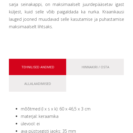
sarja seinakappi, on maksimaalselt juurdepääsetav igast
küljest, kuid selle võib paigaldada ka nurka. Kraanikausi
lauged jooned muudavad selle kasutamise ja puhastamise
maksimaalselt lihtsaks.
TEHNILISED ANDMED
HINNAKIRI / OSTA
ALLALAADIMISED
mõõtmed (l x s x k): 60 x 46,5 x 3 cm
materjal: keraamika
ülevool: ei
ava püstsegisti jaoks: 35 mm