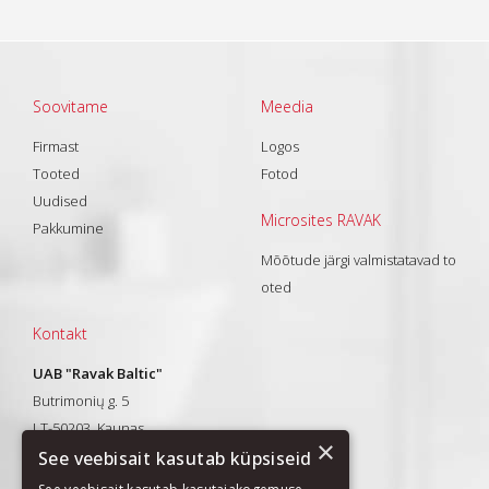
Soovitame
Meedia
Firmast
Logos
Tooted
Fotod
Uudised
Microsites RAVAK
Pakkumine
Mõõtude järgi valmistatavad to
oted
Kontakt
UAB "Ravak Baltic"
Butrimonių g. 5
LT-50203, Kaunas
×
Tel.: +370 37 328013
See veebisait kasutab küpsiseid
El. paštas:
info@ravak.lt