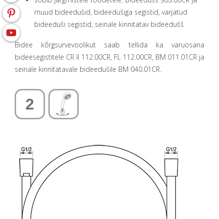
muud bideedušid, bideedušiga segistid, varjatud
bideeduši segistid, seinale kinnitatav bideedušš
Bidee kõrgsurvevoolikut saab tellida ka varuosana
bideesegistitele CR II 112.00CR, FL 112.00CR, BM 011.01CR ja
seinale kinnitatavale bideedušile BM 040.01CR.