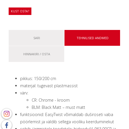
KUST OSTA?
SARI
TEHNILISED ANDMED
HINNAKIRI / OSTA
pikkus: 150/200 cm
materjal: tugevast plastmassist
värv:
CR: Chrome - kroom
BLM: Black Matt – must matt
funktsioonid: EasyTwist võimaldab duširoseti vaba
pöörlemist ja väldib sellega vooliku keerduminekut
sobib järgmistele toodetele: bideedušš 963.00CR ja