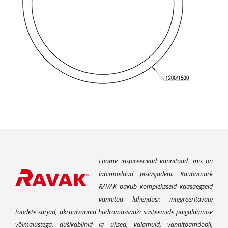
Loome inspireerivad vannitoad, mis on
läbimõeldud pisiasjadeni. Kaubamärk
RAVAK pakub kompleksseid kaasaegseid
vannitoa lahendusi: integreeritavate
toodete sarjad, akrüülvannid hüdromassaaži süsteemide paigaldamise
võimalustega, dušikabiinid ja uksed, valamuid, vannitoamööbli,