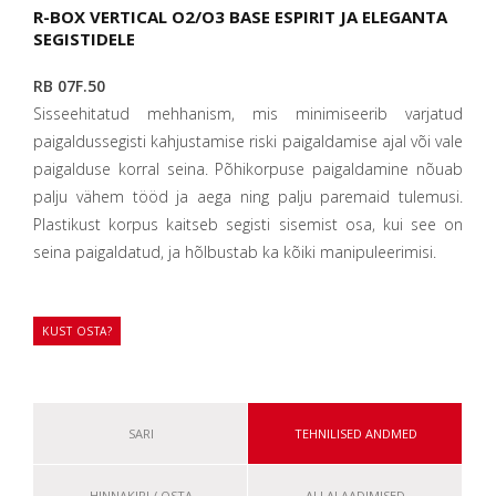
R-BOX VERTICAL O2/O3 BASE ESPIRIT JA ELEGANTA
SEGISTIDELE
RB 07F.50
Sisseehitatud mehhanism, mis minimiseerib varjatud
paigaldussegisti kahjustamise riski paigaldamise ajal või vale
paigalduse korral seina. Põhikorpuse paigaldamine nõuab
palju vähem tööd ja aega ning palju paremaid tulemusi.
Plastikust korpus kaitseb segisti sisemist osa, kui see on
seina paigaldatud, ja hõlbustab ka kõiki manipuleerimisi.
KUST OSTA?
SARI
TEHNILISED ANDMED
HINNAKIRI / OSTA
ALLALAADIMISED