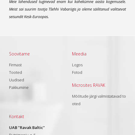
Meie lahendused tuginevad enam kui kahekümne aasta kogemusele.
Meist sai suurim tootja Tšehhi Vabariigis ja oleme säilitanud valitsevat
seisundit Kesk-Euroopas.
Soovitame
Meedia
Firmast
Logos
Tooted
Fotod
Uudised
Microsites RAVAK
Pakkumine
Mõõtude järgi valmistatavad to
oted
Kontakt
UAB "Ravak Baltic"
Butrimonių g. 5