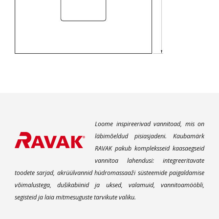
Loome inspireerivad vannitoad, mis on
läbimõeldud pisiasjadeni. Kaubamärk
RAVAK pakub kompleksseid kaasaegseid
vannitoa lahendusi: integreeritavate
toodete sarjad, akrüülvannid hüdromassaaži süsteemide paigaldamise
võimalustega, dušikabiinid ja uksed, valamuid, vannitoamööbli,
segisteid ja laia mitmesuguste tarvikute valiku.