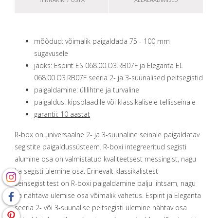
mõõdud: võimalik paigaldada 75 - 100 mm
sügavusele
jaoks: Espirit ES 068.00.O3.RB07F ja Eleganta EL
068.00.O3.RB07F seeria 2- ja 3-suunalised peitsegistid
paigaldamine: ülilihtne ja turvaline
paigaldus: kipsplaadile või klassikalisele tellisseinale
garantii: 10 aastat
R-box on universaalne 2- ja 3-suunaline seinale paigaldatav
segistite paigaldussüsteem. R-boxi integreeritud segisti
alumine osa on valmistatud kvaliteetsest messingist, nagu
ka segisti ülemine osa. Erinevalt klassikalistest
seinsegistitest on R-boxi paigaldamine palju lihtsam, nagu
ka nähtava ülemise osa võimalik vahetus. Espirit ja Eleganta
seeria 2- või 3-suunalise peitsegisti ülemine nähtav osa