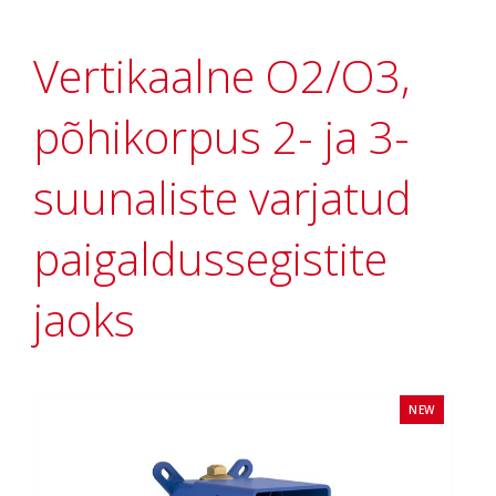
Vertikaalne O2/O3,
põhikorpus 2- ja 3-
suunaliste varjatud
paigaldussegistite
jaoks
NEW