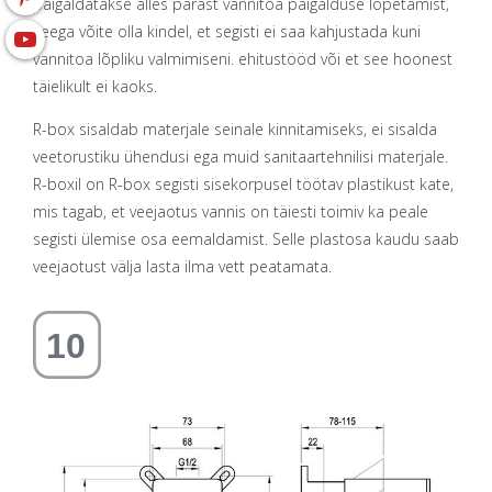
paigaldatakse alles pärast vannitoa paigalduse lõpetamist,
seega võite olla kindel, et segisti ei saa kahjustada kuni
vannitoa lõpliku valmimiseni. ehitustööd või et see hoonest
täielikult ei kaoks.
R-box sisaldab materjale seinale kinnitamiseks, ei sisalda
veetorustiku ühendusi ega muid sanitaartehnilisi materjale.
R-boxil on R-box segisti sisekorpusel töötav plastikust kate,
mis tagab, et veejaotus vannis on täiesti toimiv ka peale
segisti ülemise osa eemaldamist. Selle plastosa kaudu saab
veejaotust välja lasta ilma vett peatamata.