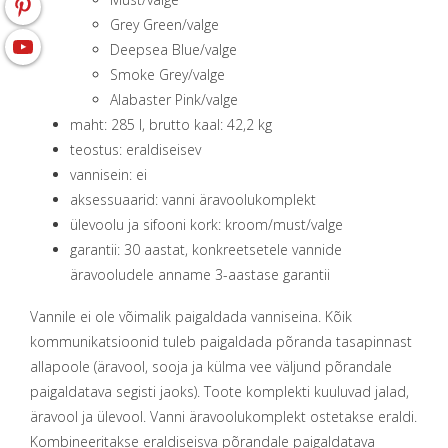
Grey Green/valge
Deepsea Blue/valge
Smoke Grey/valge
Alabaster Pink/valge
maht: 285 l, brutto kaal: 42,2 kg
teostus: eraldiseisev
vannisein: ei
aksessuaarid: vanni äravoolukomplekt
ülevoolu ja sifooni kork: kroom/must/valge
garantii: 30 aastat, konkreetsetele vannide
äravooludele anname 3-aastase garantii
Vannile ei ole võimalik paigaldada vanniseina. Kõik
kommunikatsioonid tuleb paigaldada põranda tasapinnast
allapoole (äravool, sooja ja külma vee väljund põrandale
paigaldatava segisti jaoks). Toote komplekti kuuluvad jalad,
äravool ja ülevool. Vanni äravoolukomplekt ostetakse eraldi.
Kombineeritakse eraldiseisva
põrandale paigaldatava