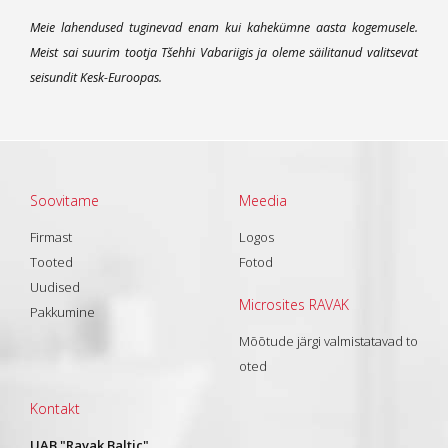
Meie lahendused tuginevad enam kui kahekümne aasta kogemusele.
Meist sai suurim tootja Tšehhi Vabariigis ja oleme säilitanud valitsevat
seisundit Kesk-Euroopas.
Soovitame
Meedia
Firmast
Logos
Tooted
Fotod
Uudised
Microsites RAVAK
Pakkumine
Mõõtude järgi valmistatavad to
oted
Kontakt
UAB "Ravak Baltic"