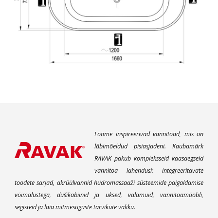
Loome inspireerivad vannitoad, mis on
läbimõeldud pisiasjadeni. Kaubamärk
RAVAK pakub kompleksseid kaasaegseid
vannitoa lahendusi: integreeritavate
toodete sarjad, akrüülvannid hüdromassaaži süsteemide paigaldamise
võimalustega, dušikabiinid ja uksed, valamuid, vannitoamööbli,
segisteid ja laia mitmesuguste tarvikute valiku.