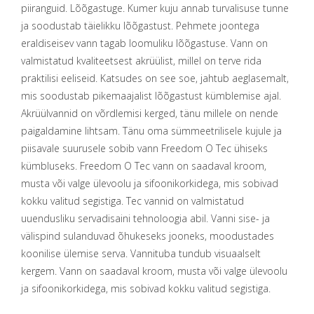
piiranguid. Lõõgastuge. Kumer kuju annab turvalisuse tunne
ja soodustab täielikku lõõgastust. Pehmete joontega
eraldiseisev vann tagab loomuliku lõõgastuse. Vann on
valmistatud kvaliteetsest akrüülist, millel on terve rida
praktilisi eeliseid. Katsudes on see soe, jahtub aeglasemalt,
mis soodustab pikemaajalist lõõgastust kümblemise ajal.
Akrüülvannid on võrdlemisi kerged, tänu millele on nende
paigaldamine lihtsam. Tänu oma sümmeetrilisele kujule ja
piisavale suurusele sobib vann Freedom O Tec ühiseks
kümbluseks. Freedom O Tec vann on saadaval
kroom,
musta või valge
ülevoolu ja sifoonikorkidega, mis sobivad
kokku valitud segistiga. Tec vannid on valmistatud
uuendusliku servadisaini tehnoloogia abil. Vanni sise- ja
välispind sulanduvad õhukeseks jooneks, moodustades
koonilise ülemise serva. Vannituba tundub visuaalselt
kergem. V
ann on saadaval kroom, musta või valge ülevoolu
ja sifoonikorkidega, mis sobivad kokku valitud segistiga.