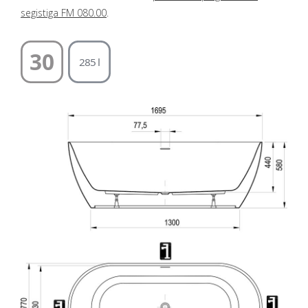
segistiga FM 080.00
.