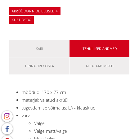
AKRÜÜLVANNIDE EELISED >
KUST OSTA?
SARI
TEHNILISED ANDMED
HINNAKIRI / OSTA
ALLALAADIMISED
mõõdud: 170 x 77 сm
materjal: valatud akrüül
tugevdamise võimalus: LA - klaaskiud
värv:
Valge
Valge matt/valge
Must/valge