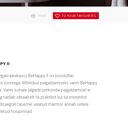
PRINT
TO YOUR FAVOURITES
Y II
urgakraanikauss BeHappy II on kooskõlas
e joontega. Mõeldud paigaldamiseks vanni BeHappy
ka. Vanni kohale jalgade piirkonda paigaldamisel ei
täidab ideaalselt nii praktilist kui ka esteetilist
üüdisaegsel tasemel valatud marmor annab sellele
tletud hoiupinnad.