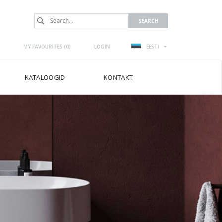
MY FAVOURITES (
0
)
LOGIN
EESTI
KATALOOGID
KONTAKT