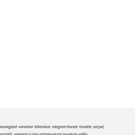
aegseid vannitoa lahendusi: integreeritavate toodete sarjad,
öbli, segisteid ja laia mitmesuguste tarvikute valiku.