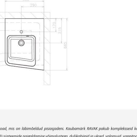
oad, mis on läbimõeldud pisiasjadeni. Kaubamärk RAVAK pakub kompleksseid kaas
süsteemide paigaldamise võimalustega, dušikabiinid ja uksed, valamuid, vannitoamö