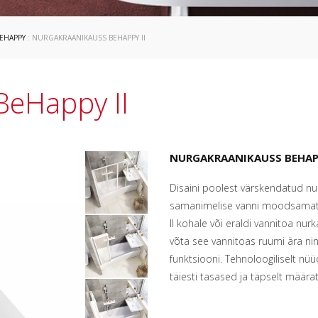
EHAPPY
: NURGAKRAANIKAUSS BEHAPPY II
BeHappy II
NURGAKRAANIKAUSS BEHAPP
Disaini poolest värskendatud n
samanimelise vanni moodsamat
II kohale või eraldi vannitoa nur
võta see vannitoas ruumi ära ning 
funktsiooni. Tehnoloogiliselt n
täiesti tasased ja täpselt määra