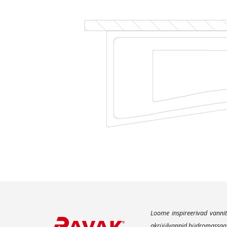
Loome inspireerivad vannit
akrüülvannid hüdromassaaži 