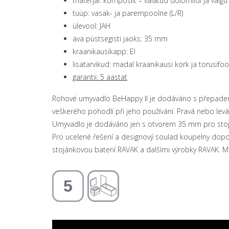
materjal: komposiit – valatud dolomiidi ja vaigu
tüüp: vasak- ja parempoolne (L/R)
ülevool: JAH
ava püstsegisti jaoks: 35 mm
kraanikausikapp: EI
lisatarvikud: madal kraanikausi kork ja torusifo
garantii: 5 aastat
Rohové umyvadlo BeHappy II je dodáváno s přepadem. 
veškerého pohodlí při jeho používání. Pravá nebo levá
Umyvadlo je dodáváno jen s otvorem 35 mm pro stoj
Pro ucelené řešení a designový soulad koupelny dop
stojánkovou baterií RAVAK a dalšími výrobky RAVAK. Mo