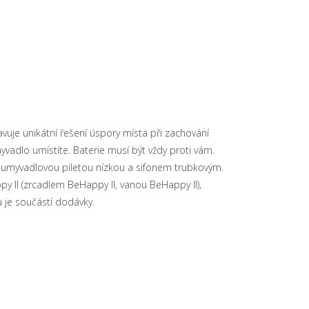
uje unikátní řešení úspory místa při zachování
vadlo umístíte. Baterie musí být vždy proti vám.
umyvadlovou piletou nízkou a sifonem trubkovým.
 II (zrcadlem BeHappy II, vanou BeHappy II),
u je součástí dodávky.