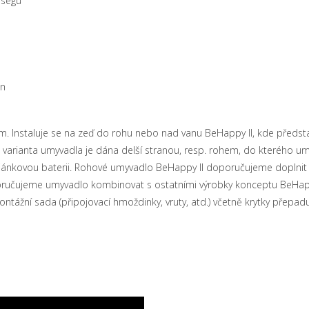
 segu
on
Instaluje se na zeď do rohu nebo nad vanu BeHappy II, kde představ
 varianta umyvadla je dána delší stranou, resp. rohem, do kterého umy
ánkovou baterii. Rohové umyvadlo BeHappy II doporučujeme doplnit 
oručujeme umyvadlo kombinovat s ostatními výrobky konceptu BeHappy
ntážní sada (připojovací hmoždinky, vruty, atd.) včetně krytky přepad