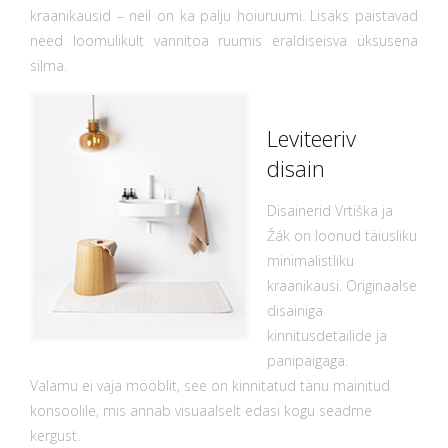
kraanikausid – neil on ka palju hoiuruumi. Lisaks paistavad
need loomulikult vannitoa ruumis eraldiseisva üksusena
silma.
Leviteeriv
disain
Disainerid Vrtiška ja
Žák on loonud täiusliku
minimalistliku
kraanikausi. Originaalse
disainiga
kinnitusdetailide ja
panipaigaga.
Valamu ei vaja mööblit, see on kinnitatud tänu mainitud
konsoolile, mis annab visuaalselt edasi kogu seadme
kergust.