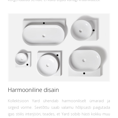
Harmooniline disain
Kollektsioon Yard ühendab harmooniliselt ümaraid ja
sirgeid vorme. Seetõttu saab valamu hõlpsasti paigutada
igas stiilis interjööri, teades, et Yard sobib hästi kokku muu