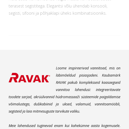
terasest segistitega. Elegantsi võlu ühendab konsooli,
segisti, sifooni ja põhjaklapi üheks kombinatsiooniks.
Loome inspireerivad vannitoad, mis on
läbimõeldud pisiasjadeni. Kaubamärk
RAVAK pakub kompleksseid kaasaegseid
vannitoa lahendusi: integreeritavate
toodete sarjad, akrüülvannid hüdromassaaži süsteemide paigaldamise
võimalustega, dušikabiinid ja uksed, valamuid, vannitoamööbli,
segisteid ja laia mitmesuguste tarvikute valiku.
Meie lahendused tuginevad enam kui kahekümne aasta kogemusele.