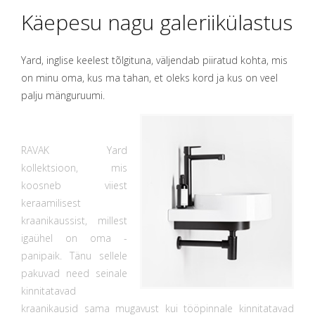
Käepesu nagu galeriikülastus
Yard, inglise keelest tõlgituna, väljendab piiratud kohta, mis
on minu oma, kus ma tahan, et oleks kord ja kus on veel
palju mänguruumi.
RAVAK Yard
kollektsioon, mis
koosneb viiest
keraamilisest
kraanikaussist, millest
igaühel on oma -
panipaik. Tänu sellele
pakuvad need seinale
kinnitatavad
kraanikausid sama mugavust kui tööpinnale kinnitatavad