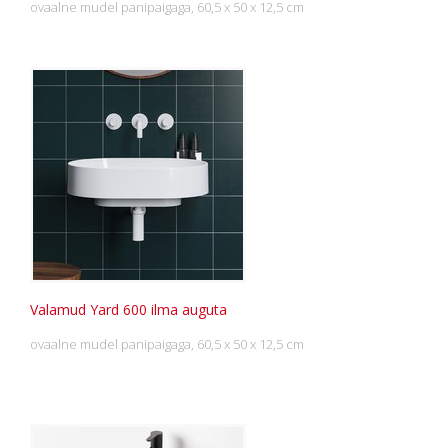
ovaalne mudel panipaigaga, 60,5 x 50 x 12,5 cm
Valamud Yard 600 ilma auguta
ovaalne mudel panipaigaga, 60,5 x 50 x 12,5 cm