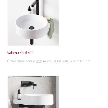
Valamu Yard 400
Ümmargune panipaigaga mudel, suurus 40,5 x 50 x 12,5 cm