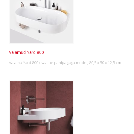
Valamud Yard 800
Valamu Yard 800 ovaalne panipaigaga mudel, 80,5 x 50 x 12,5 cm