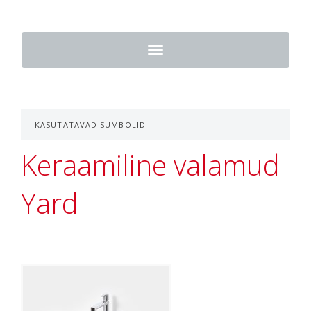
Toggle
navigation
KASUTATAVAD SÜMBOLID
Keraamiline valamud
Yard