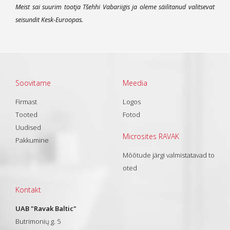
Meist sai suurim tootja Tšehhi Vabariigis ja oleme säilitanud valitsevat
seisundit Kesk-Euroopas.
Soovitame
Meedia
Firmast
Logos
Tooted
Fotod
Uudised
Microsites RAVAK
Pakkumine
Mõõtude järgi valmistatavad to
oted
Kontakt
UAB "Ravak Baltic"
Butrimonių g. 5