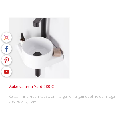
Väike valamu Yard 280 C
Keraamiline kraanikauss, ümmargune nurgamudel hoiupinnaga,
28 x 28 x 12,5 cm