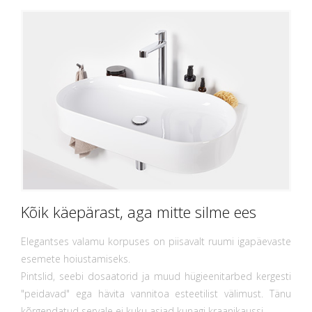
Kõik käepärast, aga mitte silme ees
Elegantses valamu korpuses on piisavalt ruumi igapäevaste
esemete hoiustamiseks.
Pintslid, seebi dosaatorid ja muud hügieenitarbed kergesti
"peidavad" ega hävita vannitoa esteetilist välimust. Tänu
kõrgendatud servale ei kuku asjad kunagi kraanikaussi.