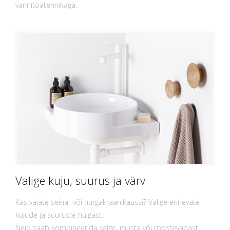
vannitoatehnikaga.
Valige kuju, suurus ja värv
Kas vajate seina- või nurgakraanikaussi? Valige erinevate
kujude ja suuruste hulgast.
Neid saab kombineerida valge, musta või roostevabast