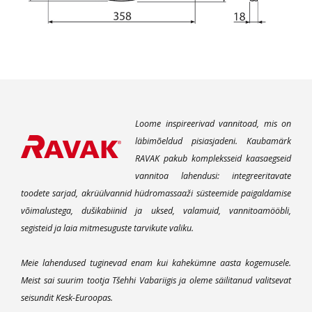
Loome inspireerivad vannitoad, mis on
läbimõeldud pisiasjadeni. Kaubamärk
RAVAK pakub kompleksseid kaasaegseid
vannitoa lahendusi: integreeritavate
toodete sarjad, akrüülvannid hüdromassaaži süsteemide paigaldamise
võimalustega, dušikabiinid ja uksed, valamuid, vannitoamööbli,
segisteid ja laia mitmesuguste tarvikute valiku.
Meie lahendused tuginevad enam kui kahekümne aasta kogemusele.
Meist sai suurim tootja Tšehhi Vabariigis ja oleme säilitanud valitsevat
seisundit Kesk-Euroopas.