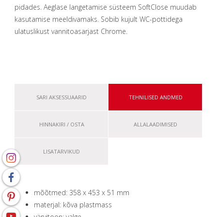
pidades. Aeglase langetamise süsteem SoftClose muudab
kasutamise meeldivamaks. Sobib kujult WC-pottidega
ulatuslikust vannitoasarjast Chrome.
SARI AKSESSUAARID
TEHNILISED ANDMED
HINNAKIRI / OSTA
ALLALAADIMISED
LISATARVIKUD
mõõtmed: 358 x 453 x 51 mm
materjal: kõva plastmass
värvitoon: valge