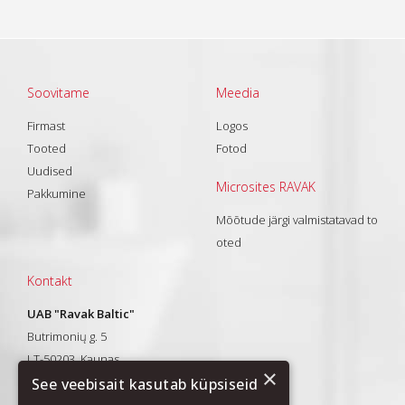
Soovitame
Meedia
Firmast
Logos
Tooted
Fotod
Uudised
Microsites RAVAK
Pakkumine
Mõõtude järgi valmistatavad to
oted
Kontakt
UAB "Ravak Baltic"
Butrimonių g. 5
LT-50203, Kaunas
×
Tel.: +370 37 328013
See veebisait kasutab küpsiseid
El. paštas:
info@ravak.lt