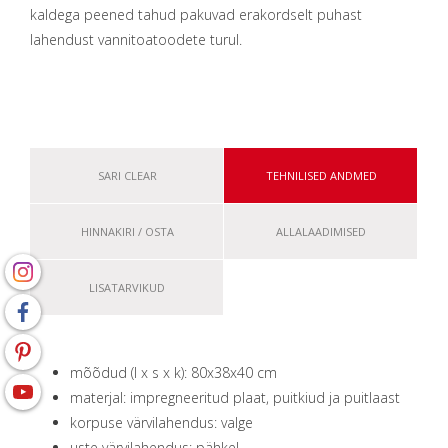
kaldega peened tahud pakuvad erakordselt puhast
lahendust vannitoatoodete turul.
SARI CLEAR
TEHNILISED ANDMED
HINNAKIRI / OSTA
ALLALAADIMISED
LISATARVIKUD
mõõdud (l x s x k): 80x38x40 сm
materjal: impregneeritud plaat, puitkiud ja puitlaast
korpuse värvilahendus: valge
uste värvilahendus: pähkel