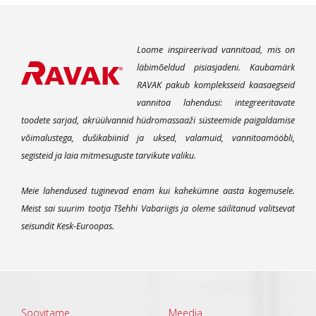
Loome inspireerivad vannitoad, mis on
läbimõeldud pisiasjadeni. Kaubamärk
RAVAK pakub kompleksseid kaasaegseid
vannitoa lahendusi: integreeritavate
toodete sarjad, akrüülvannid hüdromassaaži süsteemide paigaldamise
võimalustega, dušikabiinid ja uksed, valamuid, vannitoamööbli,
segisteid ja laia mitmesuguste tarvikute valiku.
Meie lahendused tuginevad enam kui kahekümne aasta kogemusele.
Meist sai suurim tootja Tšehhi Vabariigis ja oleme säilitanud valitsevat
seisundit Kesk-Euroopas.
Soovitame
Meedia