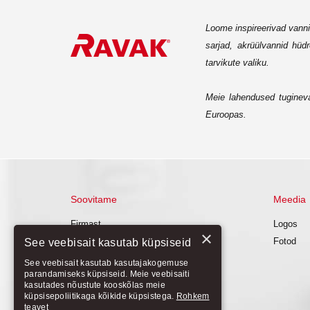
Loome inspireerivad vann
sarjad, akrüülvannid hüd
tarvikute valiku.
Meie lahendused tugineva
Euroopas.
Soovitame
Meedia
Firmast
Logos
×
Tooted
Fotod
See veebisait kasutab küpsiseid
Uudised
See veebisait kasutab kasutajakogemuse
parandamiseks küpsiseid. Meie veebisaiti
Pakkumine
kasutades nõustute kooskõlas meie
küpsisepoliitikaga kõikide küpsistega.
Rohkem
teavet