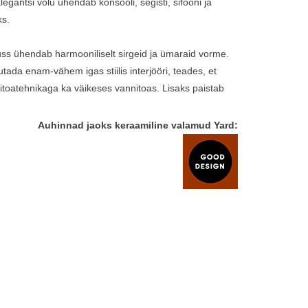
legantsi võlu ühendab konsooli, segisti, sifooni ja
ks.
auss ühendab harmooniliselt sirgeid ja ümaraid vorme.
ada enam-vähem igas stiilis interjööri, teades, et
toatehnikaga ka väikeses vannitoas. Lisaks paistab
Auhinnad jaoks keraamiline valamud Yard: