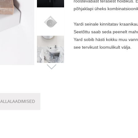
roostevabast terasest hoidikus. E
põhjaklapi üheks kombinatsiooni
Yardi seinale kinnitatav kraanik
Seetõttu saab seda peenelt mahut
Yard sobib hästi kokku muu vanni
see tervikust loomulikult välja.
ALLALAADIMISED