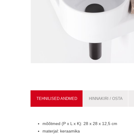
TEHNILISED ANDMED
HINNAKIRI / OSTA
mõõtmed (P x L x K): 28 x 28 x 12,5 cm
materjal: keraamika