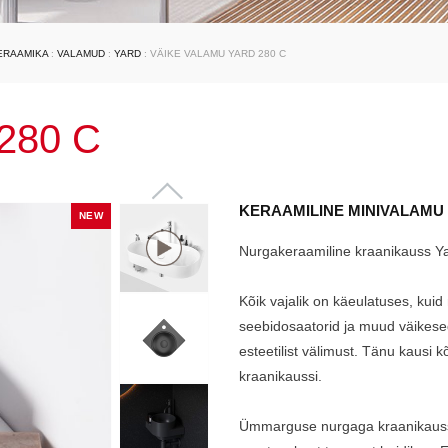
ERAAMIKA
:
VALAMUD
:
YARD
: VÄIKE VALAMU YARD 280 C
 280 C
KERAAMILINE MINIVALAMU 
NEW
Nurgakeraamiline kraanikauss Ya
Kõik vajalik on käeulatuses, kuid 
seebidosaatorid ja muud väikes
esteetilist välimust. Tänu kausi
kraanikaussi.
Ümmarguse nurgaga kraanikaussi