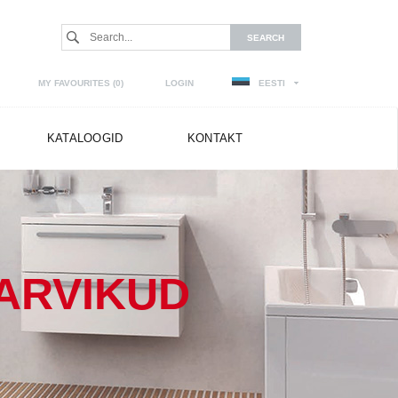
MY FAVOURITES (
0
)
LOGIN
EESTI
KATALOOGID
KONTAKT
ARVIKUD