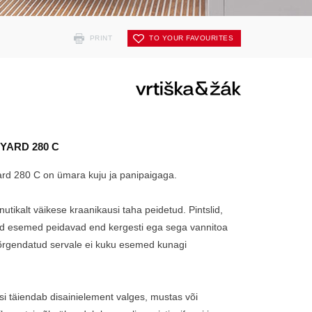
PRINT
TO YOUR FAVOURITES
YARD 280 C
rd 280 C on ümara kuju ja panipaigaga.
nutikalt väikese kraanikausi taha peidetud. Pintslid,
ed esemed peidavad end kergesti ega sega vannitoa
 kõrgendatud servale ei kuku esemed kunagi
 täiendab disainielement valges, mustas või