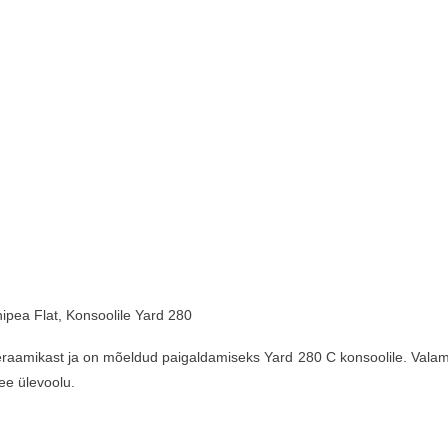
nipea Flat, Konsoolile Yard 280
raamikast ja on mõeldud paigaldamiseks Yard 280 C konsoolile. Valamut
ee ülevoolu.