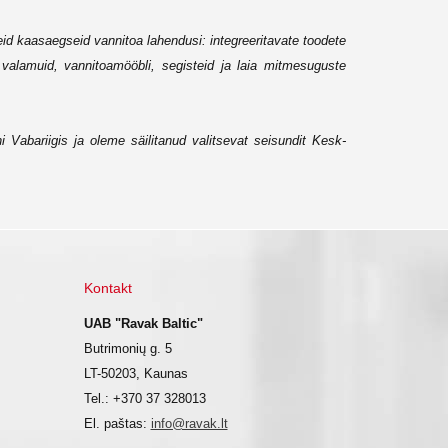
 kaasaegseid vannitoa lahendusi: integreeritavate toodete
valamuid, vannitoamööbli, segisteid ja laia mitmesuguste
abariigis ja oleme säilitanud valitsevat seisundit Kesk-
Kontakt
UAB "Ravak Baltic"
Butrimonių g. 5
LT-50203, Kaunas
Tel.: +370 37 328013
El. paštas:
info@ravak.lt