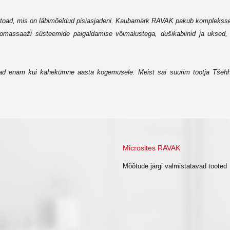
itoad, mis on läbimõeldud pisiasjadeni. Kaubamärk RAVAK pakub kompleksseid
romassaaži süsteemide paigaldamise võimalustega, dušikabiinid ja uksed, 
d enam kui kahekümne aasta kogemusele. Meist sai suurim tootja Tšehhi V
Microsites RAVAK
Mõõtude järgi valmistatavad tooted