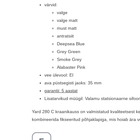
värvid:
valge
valge matt
must matt
antratsiit
Deepsea Blue
Grey Green
Smoke Grey
Alabaster Pink
vee ülevool: EI
ava püstsegisti jaoks: 35 mm
garantii: 5 aastat
Lisatarvikud müügil: Valamu statsionaarne sifoo
Yard 280 C kraanikauss on valmistatud kvaliteetsest ke
kombineerida fikseeritud põhjaklapiga, mis hoiab ära v