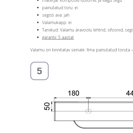
materjal: komposiit-dolomiit ja vaigu segu
painutatud toru: ei
segisti ava: jah
Valamukapp: ei
Tarvikud: Valamu äravoolu lehtrid, sifoonid, segi
garantii: 5 aastat
Valamu on kinnitatav seinale. Ilma painutatud toruta 