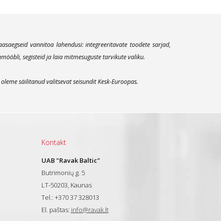
aegseid vannitoa lahendusi: integreeritavate toodete sarjad,
öbli, segisteid ja laia mitmesuguste tarvikute valiku.
leme säilitanud valitsevat seisundit Kesk-Euroopas.
Kontakt
UAB "Ravak Baltic"
Butrimonių g. 5
LT-50203, Kaunas
Tel.: +370 37 328013
El. paštas:
info@ravak.lt