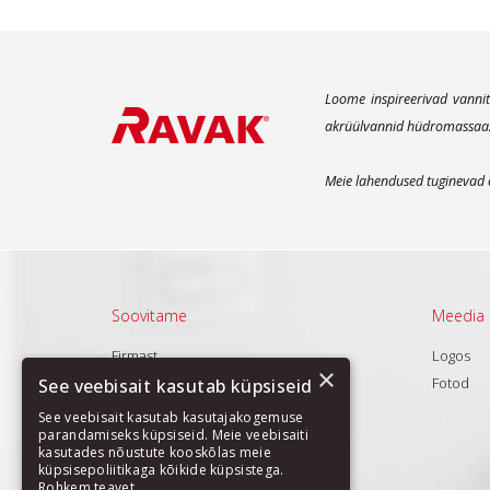
Loome inspireerivad vannit
akrüülvannid hüdromassaaži 
Meie lahendused tuginevad e
Soovitame
Meedia
Firmast
Logos
×
Tooted
Fotod
See veebisait kasutab küpsiseid
Uudised
See veebisait kasutab kasutajakogemuse
parandamiseks küpsiseid. Meie veebisaiti
Pakkumine
kasutades nõustute kooskõlas meie
küpsisepoliitikaga kõikide küpsistega.
Rohkem teavet