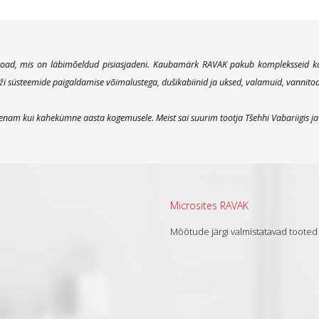
oad, mis on läbimõeldud pisiasjadeni. Kaubamärk RAVAK pakub kompleksseid kaas
süsteemide paigaldamise võimalustega, dušikabiinid ja uksed, valamuid, vannitoamö
nam kui kahekümne aasta kogemusele. Meist sai suurim tootja Tšehhi Vabariigis ja o
Microsites RAVAK
Mõõtude järgi valmistatavad tooted