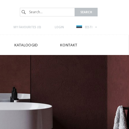
MY FAVOURITES (
0
)
LOGIN
EESTI
KATALOOGID
KONTAKT