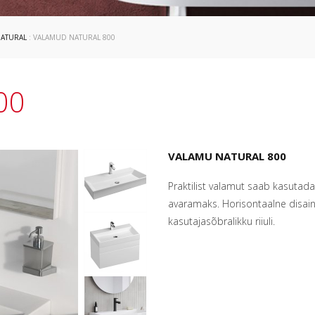
ATURAL
: VALAMUD NATURAL 800
00
VALAMU NATURAL 800
Praktilist valamut saab kasutad
avaramaks. Horisontaalne disain
kasutajasõbralikku riiuli.