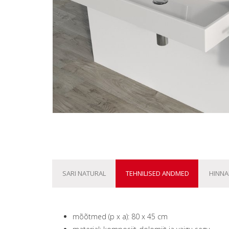
SARI NATURAL
TEHNILISED ANDMED
HINNAK
mõõtmed (p x a): 80 x 45 cm