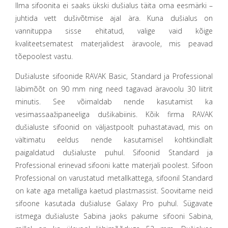
Ilma sifoonita ei saaks ükski dušialus täita oma eesmärki –
juhtida vett dušivõtmise ajal ära. Kuna dušialus on
vannituppa sisse ehitatud, valige vaid kõige
kvaliteetsematest materjalidest äravoole, mis peavad
tõepoolest vastu.
Dušialuste sifoonide RAVAK Basic, Standard ja Professional
läbimõõt on 90 mm ning need tagavad äravoolu 30 liitrit
minutis. See võimaldab nende kasutamist ka
vesimassaažipaneeliga dušikabiinis. Kõik firma RAVAK
dušialuste sifoonid on väljastpoolt puhastatavad, mis on
vältimatu eeldus nende kasutamisel kohtkindlalt
paigaldatud dušialuste puhul. Sifoonid Standard ja
Professional erinevad sifooni katte materjali poolest. Sifoon
Professional on varustatud metallkattega, sifoonil Standard
on kate aga metalliga kaetud plastmassist. Soovitame neid
sifoone kasutada dušialuse Galaxy Pro puhul. Sügavate
istmega dušialuste Sabina jaoks pakume sifooni Sabina,