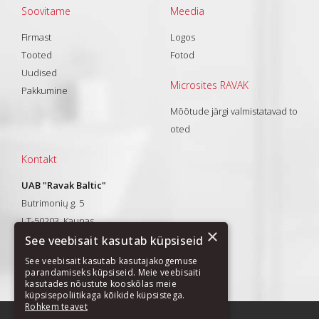
Soovitame
Meedia
Firmast
Logos
Tooted
Fotod
Uudised
Microsites RAVAK
Pakkumine
Mõõtude järgi valmistatavad to
oted
Kontakt
UAB "Ravak Baltic"
Butrimonių g. 5
LT-50203, Kaunas
×
Tel.: +370 37 328013
See veebisait kasutab küpsiseid
El. paštas:
info@ravak.lt
See veebisait kasutab kasutajakogemuse
parandamiseks küpsiseid. Meie veebisaiti
kasutades nõustute kooskõlas meie
küpsisepoliitikaga kõikide küpsistega.
Rohkem teavet