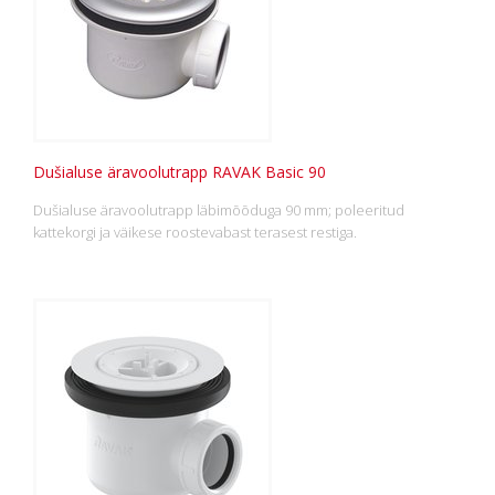
Dušialuse äravoolutrapp RAVAK Basic 90
Dušialuse äravoolutrapp läbimõõduga 90 mm; poleeritud
kattekorgi ja väikese roostevabast terasest restiga.