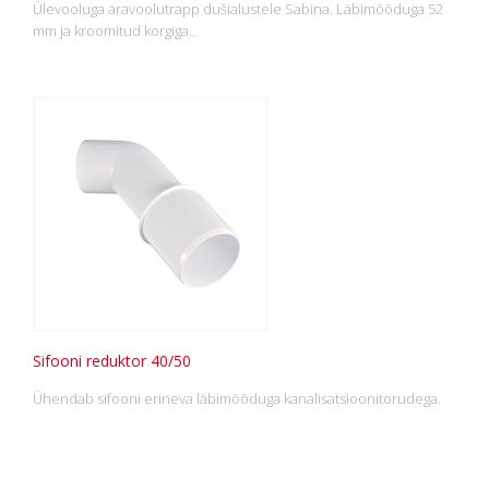
Ülevooluga äravoolutrapp dušialustele Sabina. Läbimõõduga 52
mm ja kroomitud korgiga..
Sifooni reduktor 40/50
Ühendab sifooni erineva läbimõõduga kanalisatsioonitorudega.