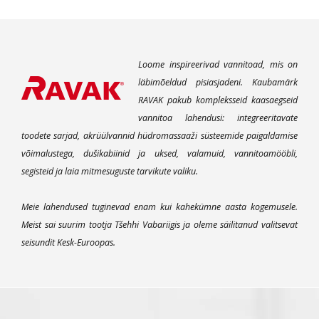
Loome inspireerivad vannitoad, mis on
läbimõeldud pisiasjadeni. Kaubamärk
RAVAK pakub kompleksseid kaasaegseid
vannitoa lahendusi: integreeritavate
toodete sarjad, akrüülvannid hüdromassaaži süsteemide paigaldamise
võimalustega, dušikabiinid ja uksed, valamuid, vannitoamööbli,
segisteid ja laia mitmesuguste tarvikute valiku.
Meie lahendused tuginevad enam kui kahekümne aasta kogemusele.
Meist sai suurim tootja Tšehhi Vabariigis ja oleme säilitanud valitsevat
seisundit Kesk-Euroopas.