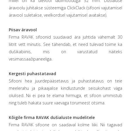
millel on ka ülevool läbimõõduga 52 mm. Dušialuse
äravoolu juhitakse süsteemiga ClickClack (sifooni vajutamisel
äravool suletakse, veelkordsel vajutamisel avatakse).
Piisav äravool
Firma RAVAK sifoonid suudavad ära juhtida vähemalt 30
liitrit vett minutis. See tähendab, et need tulevad toime ka
dušikabiinis, mis on varustatud näiteks
vesimassaažipaneeliga.
Kergesti puhastatavad
Sifooni hea juurdepääsetavus ja puhastatavus on teie
meelerahu ja pikaajalise kindlustunde seisukohast väga
olulised. Nii ei pea te elama hirmuga, et sifoon ummistub
ning tuleb hakata suure vaevaga torumeest otsima.
Kõigile firma RAVAK dušialuste mudelitele
Firma RAVAK sifoone on saadaval kolme liiki. Nii tagavad