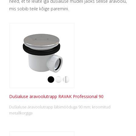
need, et te leiate iga dušialuse mudeli jaoks sellise äravoolu,
mis sobib teile kõige paremini.
Dušialuse äravoolutrapp RAVAK Professional 90
Dušialuse äravoolutrapp läbimõõduga 90 mm; kroomitud
metallkorgiga