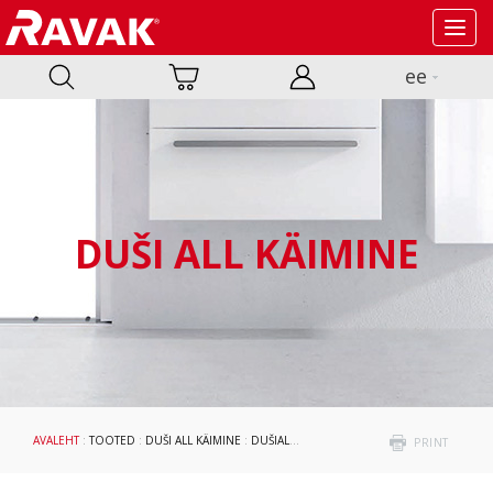
Toggl
navig
ee
DUŠI ALL KÄIMINE
AVALEHT
:
TOOTED
:
DUŠI ALL KÄIMINE
:
DUŠIALUSED
:
ACCESSORIES
: DUŠIALUSTE 
PRINT