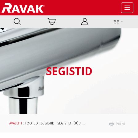
Toggl
navig
ee
SEGISTID
AVALEHT
:
TOOTED
:
SEGISTID
:
SEGISTID TÜÜBI JÄRGI
: VALAMUSEGISTID
PRINT