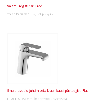
Valamusegisti 10° Free
TD F 015.00, 334 mm, põhjaklapita
Ilma äravoolu juhtimiseta kraanikausi püstsegisti Flat
FL 014.00, 151 mm, ilma äravoolu avamiseta