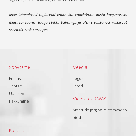
Meie lahendused tuginevad enam kui kahekümne aasta kogemusele.
Meist sai suurim tootja Tšehhi Vabariigis ja oleme säilitanud valitsevat
seisundit Kesk-Euroopas.
Soovitame
Meedia
Firmast
Logos
Tooted
Fotod
Uudised
Microsites RAVAK
Pakkumine
Mõõtude järgi valmistatavad to
oted
Kontakt