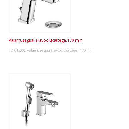
Valamusegisti äravoolukattega,170 mm
TD 013.00. Valamusegisti äravoolukattega, 170 mm