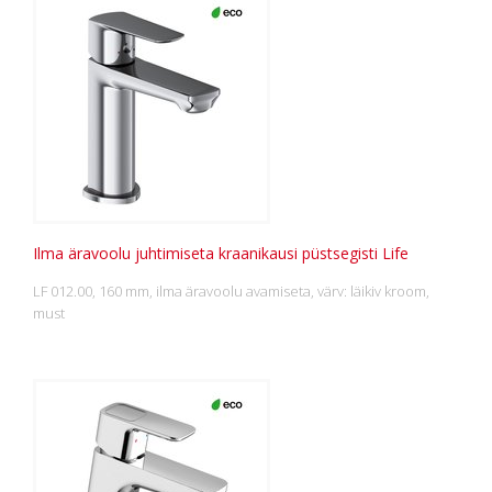
Ilma äravoolu juhtimiseta kraanikausi püstsegisti Life
LF 012.00, 160 mm, ilma äravoolu avamiseta, värv: läikiv kroom,
must