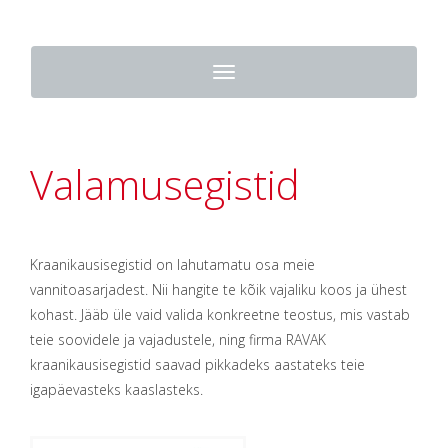
Toggle
navigation
Valamusegistid
Kraanikausisegistid on lahutamatu osa meie
vannitoasarjadest. Nii hangite te kõik vajaliku koos ja ühest
kohast. Jääb üle vaid valida konkreetne teostus, mis vastab
teie soovidele ja vajadustele, ning firma RAVAK
kraanikausisegistid saavad pikkadeks aastateks teie
igapäevasteks kaaslasteks.