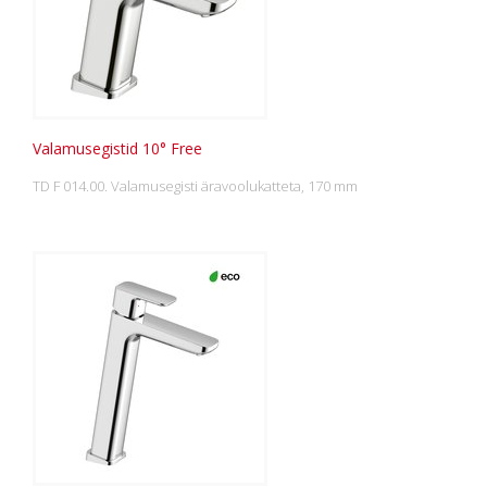
Valamusegistid 10° Free
TD F 014.00. Valamusegisti äravoolukatteta, 170 mm