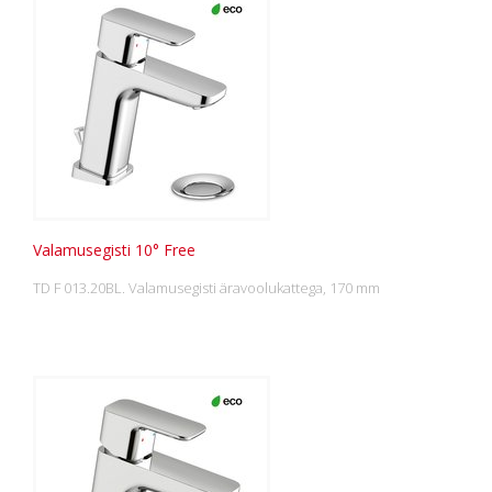
Valamusegisti 10° Free
TD F 013.20BL. Valamusegisti äravoolukattega, 170 mm