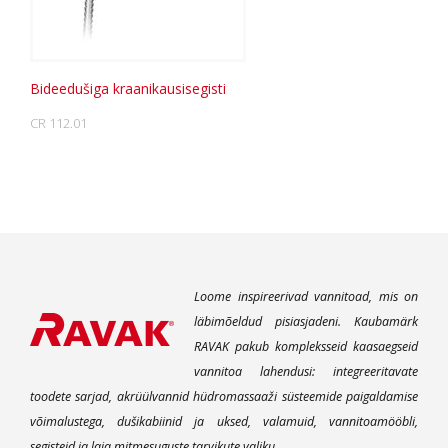
Bideedušiga kraanikausisegisti
CR 112.01
Loome inspireerivad vannitoad, mis on
läbimõeldud pisiasjadeni. Kaubamärk
RAVAK pakub kompleksseid kaasaegseid
vannitoa lahendusi: integreeritavate
toodete sarjad, akrüülvannid hüdromassaaži süsteemide paigaldamise
võimalustega, dušikabiinid ja uksed, valamuid, vannitoamööbli,
segisteid ja laia mitmesuguste tarvikute valiku.