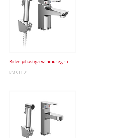
Bidee pihustiga valamusegisti
BM 011.01