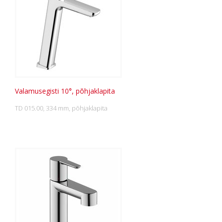
Valamusegisti 10°, põhjaklapita
TD 015.00, 334 mm, põhjaklapita