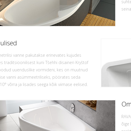
suhte
seina
julised
trilisi vanne pakutakse erinevates kujudes
s traditsioonilisest kuni Tšehhi disaineri Kryštof
loodud uuenduslike vormideni, kes on muutnud
lise vanni asümmeetriliseks, pöörates seda
 10° võrra ja lisades seega kõik viimase eelised.
Om
RAVA
õige 