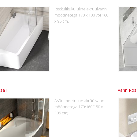
Ristkülikukujuline akrüülvann
mõõtmetega 170 x 100 või 160
x 95 cm.
sa II
Vann Ros
Asümmeetriline akrüülvann
mõõtmetega 170/160/150 x
105 cm;