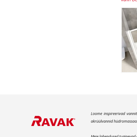
Loome inspireerivad vannit
akrüülvannid hüdromassaaži 
Meie lahendused tuginevad e