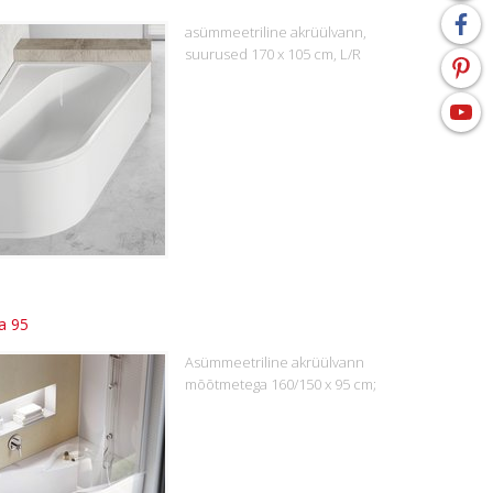
asümmeetriline akrüülvann,
suurused 170 x 105 cm, L/R
a 95
Asümmeetriline akrüülvann
mõõtmetega 160/150 x 95 cm;