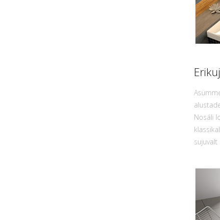
Eriku
Asümmee
alustade
Nosáli 
klassika
sujuvalt