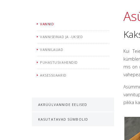
As
VANNID
Kak
VANNISEINAD JA -UKSED
VANNILAUAD
Kui Tei
kümblem
PUHASTUSVAHENDID
mis on 
vahepeal
AKSESSUAARID
Asümmee
vannitu
pikka ka
AKRÜÜLVANNIDE EELISED
KASUTATAVAD SÜMBOLID