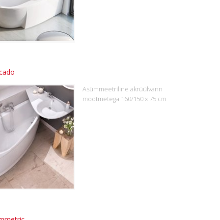
cado
Asümmeetriline akrüülvann
mõõtmetega 160/150 x 75 cm
mmetric