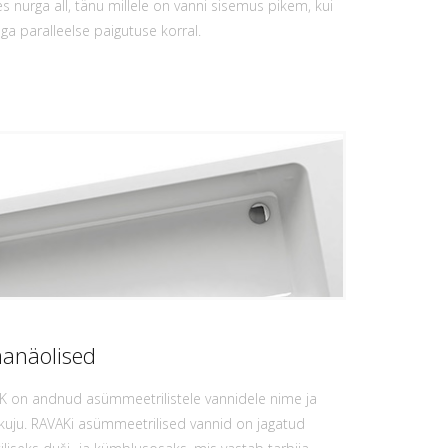
s nurga all, tänu millele on vanni sisemus pikem, kui
ga paralleelse paigutuse korral.
anäolised
K on andnud asümmeetrilistele vannidele nime ja
kuju. RAVAKi asümmeetrilised vannid on jagatud