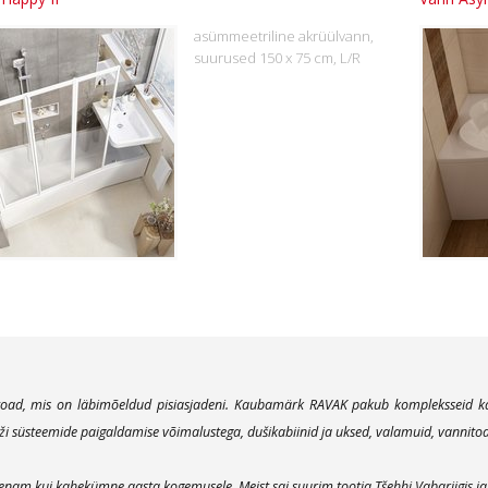
asümmeetriline akrüülvann,
suurused 150 x 75 cm, L/R
oad, mis on läbimõeldud pisiasjadeni. Kaubamärk RAVAK pakub kompleksseid kaas
süsteemide paigaldamise võimalustega, dušikabiinid ja uksed, valamuid, vannitoamö
nam kui kahekümne aasta kogemusele. Meist sai suurim tootja Tšehhi Vabariigis ja o