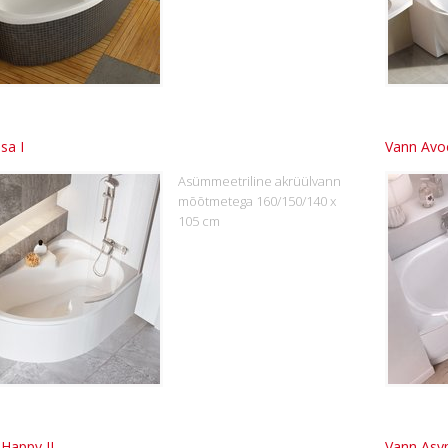
sa I
Vann Avo
Asümmeetriline akrüülvann
mõõtmetega 160/150/140 x
105 cm
Happy II
Vann Asy