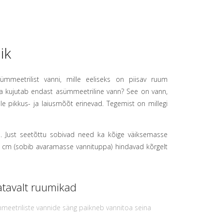
ik
mmeetrilist vanni, mille eeliseks on piisav ruum
da kujutab endast asümmeetriline vann? See on vann,
e pikkus- ja laiusmõõt erinevad. Tegemist on millegi
. Just seetõttu sobivad need ka kõige väiksemasse
9 cm (sobib avaramasse vannituppa) hindavad kõrgelt
atavalt ruumikad
meetriliste vannide säng paikneb vannitoa seina