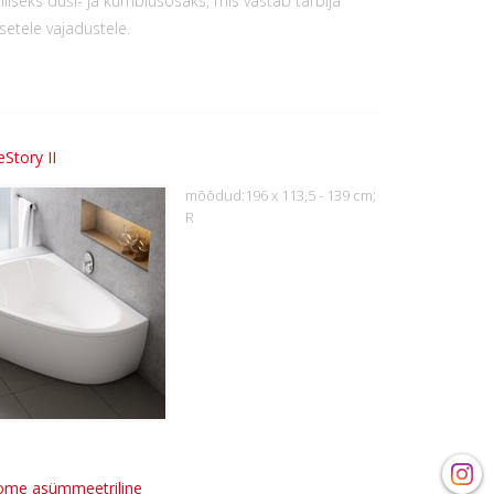
iliseks duši- ja kümblusosaks, mis vastab tarbija
setele vajadustele.
Story II
mõõdud:196 x 113,5 - 139 cm;
R
ome asümmeetriline