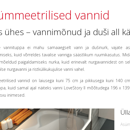
ümmeetrilised vannid
s ühes – vannimõnud ja duši all kä
e vannituppa ei mahu samaaegselt vann ja dušinurk, vajate asü
iseks, kuid võrreldes tavalise vanniga säästlikum ruumikasutus. Mi
mõeldud paigaldamiseks nurka, kuid erinevalt nurgavannidest on sell
se nurgavanni ja ristkülikukujulise vanni vahel.
trilised vannid on laiusega kuni 75 cm ja pikkusega kuni 140 cm
ppa, kuid samal ajal näiteks vanni LoveStory II mõõtudega 196 x 13
svu inimesed.
Üll
Asüm