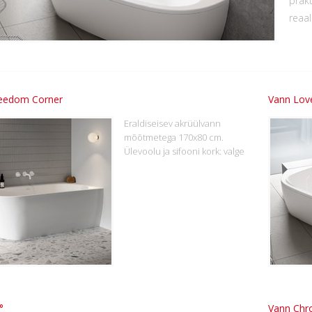
prakt
reaal
eedom Corner
Vann Love
Eraldiseisev akrüülvann
mõõtmetega 170x80 cm.
Ülevoolu ja sifooni kork: valge
°
Vann Chr