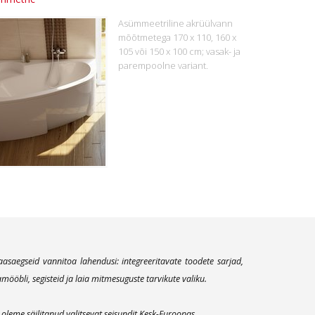
Asümmeetriline akrüülvann
mõõtmetega 170 x 110, 160 x
105 või 150 x 100 cm; vasak- ja
parempoolne variant.
aegseid vannitoa lahendusi: integreeritavate toodete sarjad,
öbli, segisteid ja laia mitmesuguste tarvikute valiku.
leme säilitanud valitsevat seisundit Kesk-Euroopas.